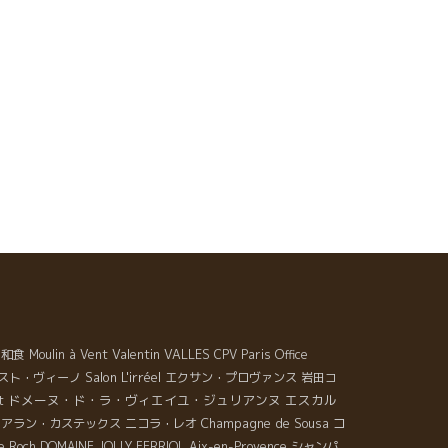
れぞれの見本市がそれぞれの特徴をだしている。 素晴
しい若手の醸造家が増えていることに大きな喜びを感
る。 それぞれのスタイルが確立されてきた。 伝統的な
実味を大切するスタイル ミネラルが中心で真っ直ぐ伸
てくるスタイル 薄ウマ系のスタイル 濃縮系でも驚くほ
透明感があるスタイル 共通しているのは土壌の微生物
大切にしていること。 美味しいワインを造るのに、土
を生かすことは当然のこと。 今や、ボルドー、ブルゴ
ニュのGrand Cruの醸造元の多くがBio栽培を取り入れ
ようになった。 当たり前のことだ。 一本何万円もする
インを造るのに、農薬・化学肥料をバンバンに使っ
、楽な農業をして宣伝費だけを膨大に使ってグランク
ュの地位を継続するのに限界を感じてきたのだろう。
イン造りの基本である農作業に最大の経費を使うのは
通のこと。 ワイン業界の中で、こんなに活発にワイン
本市をやっているのはBio・自然派ワインの醸造家達だ
Valentin VALLES
和食
Moulin à Vent
CPV Paris Office
。 彼らのPassionが、ワイン業界の大切なことを変え
Salon L'irréel
原動力になっていることは間違えのないことだ。 最低
スト・ヴィーノ
エクサン・プロヴァンス
岩田コ
、自分達が生計をたてる為に地球を汚すことは止めて
ドメーヌ・ド・ラ・ヴィエイユ・ジュリアンヌ
エスカル
t
らいたい。地球は皆の家だ。 “美味しいワイン”と“地球
Champagne de Sousa
コ
アラン・カステックス
ニコラ・レオ
やさしい”は両立する。
e Roch
DOMAINE JOLLY FERRIOL
Aix-en-Provence
シャンパ