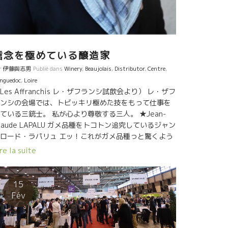
信念を極めている醸造家
r
伊藤與志男
Publié dans
Winery
,
Beaujolais
,
Distributor
,
Centre
,
nguedoc
,
Loire
Les Affranchis レ・ザフランシ試飲会より） レ・ザフ
ンシの会場では、トビッキリ極めた技をもって仕事を
ている三銃士。 私が心より尊敬する三人。 ★Jean-
laude LAPALU ガメ品種をトコトン追究しているジャン
ロード・ラパリュ エッ！これがガメ品種っと驚くよう
水に近いスタイルから濃厚なスタイルまでのガメの側
re la suite
を魅せてくれる。 独自の創意工夫で造りあげた自分の
タイル。 特に２０１８年は思うようにできたミレジム
った、と言い切るジャンクロード。 （問合せはクロス
15
ード社） ★Marc PENOT マーク・ペノ ム
Fév
カデ品種を、エッ！これがムスカデ？！と驚くような
ニークなスタイルを造りあげた ムスカデ名人。 北の地
ゆったり感とミネラル感を共有させてやさしいムスカ