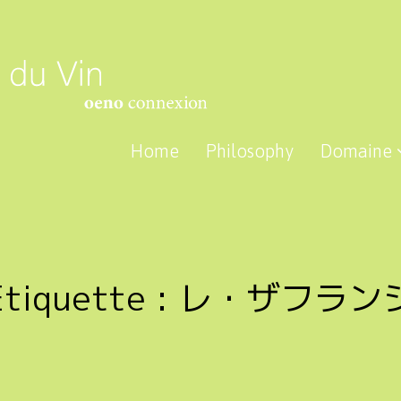
Home
Philosophy
Domaine
Étiquette :
レ・ザフラン