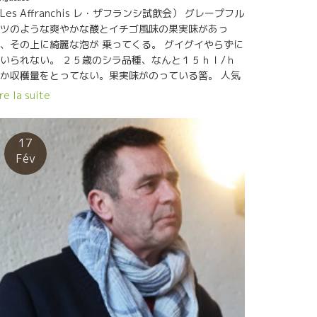
Les Affranchis レ・ザフランシ試飲会） グレープフル
ツのような爽やかな酸とイチゴ風味の果実味があっ
、その上に綺麗な泡が 乗ってくる。 グイグイやらずに
いられない。 ２５歳のシラ品種、なんと１５ｈｌ/ｈ
か収穫量をとってない。果実味がのっている筈。 人気
群のペタールは、売り出すと即完売してしまうワイ
re la suite
。 こんなワインを造るのはDomaine des AMIEL ア
エル醸造のエメリックだ。 ここラングドック地方に異
の爽やかな光と変化をうながしている天才肌のエメリ
17
ク アルゼンチン、チリ、カルフォルニア、南アフリカ
Fév
行ってワイン造りを経験して、先祖代々伝わっている
ングドック地方の葡萄園に戻ってきた。 次々と新しい
想で新しいタイプのワインを造り出しているイノベタ
。 斬新なラベルで世にだしている。 造りは勿論、bio
培、自生酵母、SO２（酸化防止剤）など添加なしで、
リアなワインを実現。 Amielアミエル醸造のワインか
目を離せない！！ （問合せはBMO社、トロワ・ザムー
ルにてワインあり）