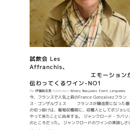
試飲会 Les
Affranchis、
エモーション
伝わってくるワイン-NO1
Par
伊藤與志男
Publié dans
Winery
,
Beaujolais
,
Event
,
Languedoc
今、フランスで人気上昇のFrance Gonzalvezフラン
ス・ゴンザルヴェス フランスが醸造家になった最
の切っ掛けは、葡萄収穫期に、収穫人としてボジョレ
やって来たことに由来する。 ジャンクロード・ラパリ
のところだった。 ジャンクロードのワインの美味しさ
驚いた。こんな飲み物があるんだ！ と思った。 畑の