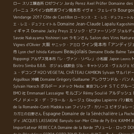
ロー
Domaine des 
スリエ醸造所
ロゼワイン
Jordy Perez
Axel Prüfer
Bourgo
パーニュ
スペイン自然派ワイン見本市
イヴォ・フェレイラ
Vendange 2017
Côte de Castillon
ローランス・エ・レミ・デュフェートル
Domaine Jean-Claude Lapalu
Kagoshim
エ・レミ・デュフェイトル
ィギャス
エリック・ピファーリング
Domaine Jacky Preys
ジョルデ
ラモンさん
Salon des Vins Nature
Savoie
Nakayama Yoshinori san
大阪
ワイン見本市「アンディジ
Vignes d'Olivier
ヤニック・アミロ
Beaujolais
市
Lyon chef Ishida Katsumi
Domaine Elodie Balme
Tai
小松屋
Roppongi
アルザス見本市「レ・ヴァン・リベレ」
Japon
Leonis
Bistro Simba
B.B.B. ボジョレ試飲会
ジル・キャトリンヌ・ヴェルジェ
ュ・デコンブ
H2O VEGETAL
CHÂTEAU CAMBON
サルバド
Sylvain
Aiguilloux
沖縄
Domaine Grégory Guillaume
アレクサンドル・バン
A
ボルドー
ＳＴＣグルー
Sylvain Hoesch
メドック
Medoc
東京フレンチ
モルゴン
Emmanuel Lassaigne
Rémy Soulié
アルデッシュ
BMO 社
ぺノ
ドメーヌ・デ・フラール・ルージュ
Glouglou
Lapierre
パリ観光
ビオジョレー
de la Romanée-Conti
Madoka san
フィリップ・カリーユ
Espagne
Domaine de la Sénèchalière
カガミの日野さん
La Pioch
Eric KAMM
ディ
JACQUES LASSAIGNE
Banyuls-sur-Mer
Côte de Py
Importateur REBECCA
DO
Domaine de la Borde
プリューレ・ロック