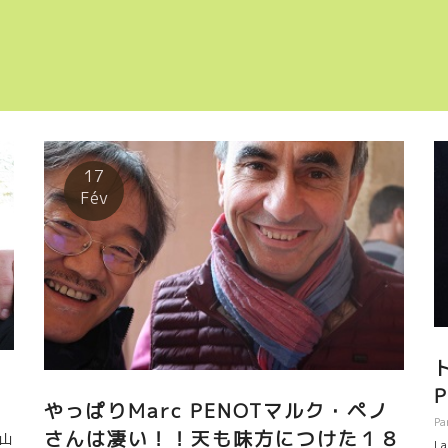
17
Fév
やっぱりMarc PENOTマルク・ペノ
Pa
さんは凄い！！天も味方につけた１８
た山
La