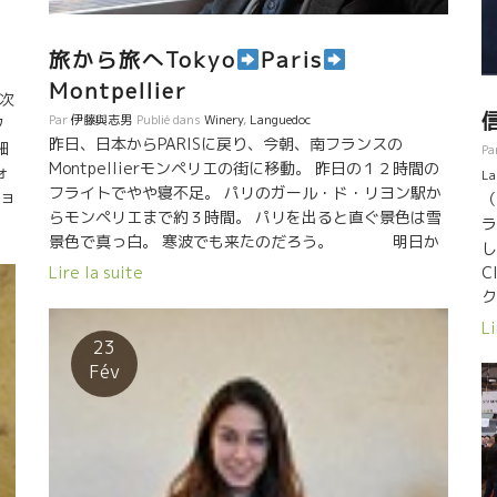
旅から旅へTokyo
Paris
Montpellier
の次
Par
伊藤與志男
Publié dans
Winery
,
Languedoc
フ
昨日、日本からPARISに戻り、今朝、南フランスの
細
Pa
Montpellierモンペリエの街に移動。 昨日の１２時間の
ォ
La
フライトでやや寝不足。 パリのガール・ド・リヨン駅か
ジョ
（
らモンペリエまで約３時間。 パリを出ると直ぐ景色は雪
デ
ラ
景色で真っ白。 寒波でも来たのだろう。 明日か
ル
し
らBio、ナチュレル・ワインの見本市が開催される。 毎
ル
C
Lire la suite
年、この時期は見本市のラッシュ！ Millésime Bio
ク
2019 が来週に三日間に渡って開催。 その周辺で小規模
継
な
Li
のオフ試飲会が多数開催される。 明日の日曜日から開
に
面
23
始、Vin de Mes Amisヴァン・ドゥ・メザミ、Les
格
ス
Fév
vignerons de l’Iréel イレール、Biotop wines, Les
ー
だ
Affranchis レ・ザフランシ、Roots 66,と極めている醸
合
ロ
造家がここモンペリエに大集合している。 また、新しい
ス
出逢い、そして既存の自然派の２０１８年産の進化を探
ユ
りたい。 よし、気合を入れていこう！ 南仏はやっぱりこ
で