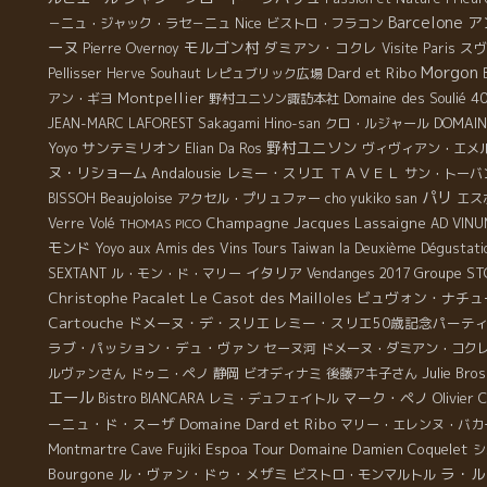
Barcelone
ア
Nice
－ニュ・ジャック・ラセ－ニュ
ビストロ・フラコン
に
ーヌ
モルゴン村
ダミアン・コクレ
ス
Pierre Overnoy
Visite Paris
Morgon
Dard et Ribo
Pellisser
Herve Souhaut
レピュブリック広場
ク
Montpellier
Domaine des Soulié 4
アン・ギヨ
野村ユニソン諏訪本社
DOMAIN
JEAN-MARC LAFOREST
Sakagami Hino-san
クロ・ルジャール
する
野村ユニソン
Yoyo
サンテミリオン
Elian Da Ros
ヴィヴィアン・エメ
ヌ・リショーム
Andalousie
レミー・スリエ
ＴＡＶＥＬ
サン・トーバ
パリ
Beaujoloise
BISSOH
アクセル・プリュファー
cho yukiko san
エス
女
Champagne Jacques Lassaigne
Verre Volé
AD VINU
THOMAS PICO
い
モンド
Yoyo
aux Amis des Vins Tours
Taiwan la Deuxième Dégustati
イタリア
Groupe ST
SEXTANT
ル・モン・ド・マリー
Vendanges 2017
Christophe Pacalet
Le Casot des Mailloles
ビュヴォン・ナチュ
Cartouche
ドメーヌ・デ・スリエ
レミー・スリエ50歳記念パーテ
ラブ・パッション・デュ・ヴァン
セーヌ河
ドメーヌ・ダミアン・コク
Julie Bros
ルヴァンさん
ドゥニ・ペノ
静岡
ビオディナミ
後藤アキ子さん
エール
マーク・ペノ
Olivier 
Bistro BIANCARA
レミ・デュフェイトル
Domaine Dard et Ribo
ーニュ・ド・スーザ
マリー・エレンヌ・バカ
Espoa Tour
Domaine Damien Coquelet
Montmartre
Cave Fujiki
シ
ラ・ル
Bourgone
ル・ヴァン・ドゥ・メザミ
ビストロ・モンマルトル