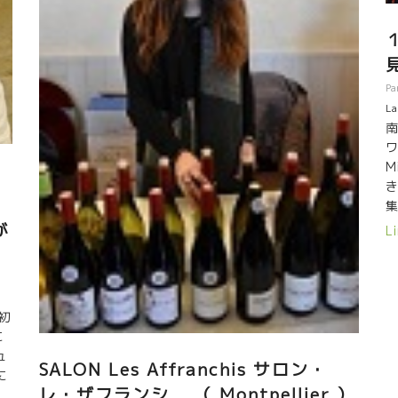
の天気！！ 地中海に着くとこんな感じ！ もう最高！！
デ
パリ３度、ここ地中海は１５度。 束の間のゆったりとし
だ
た時間が流れた。 動中の静。
（
ラ
Pa
A
La
リ
南
い
ワ
ワ
M
地
き
ネ
集
の
ま
が
Li
需
の
会
開
初
模
に
L
ュ
L
SALON Les Affranchis サロン・
に
6
レ・ザフランシ （ Montpellier ）
仕