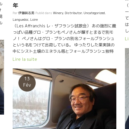
ル
年
（
け
ー
Par
伊藤與志男
Publié dans
Winery
,
Distributor
,
Uncategorized
,
現
て
Languedoc
,
Loire
ル
は
（Les Affranchis レ・ザフランシ試飲会） あの強烈に酸
ッ
し
っぱい品種グロ・プランもペノさんが醸すとまるで別モ
教
抜
ノ！ ペノさんはグロ・プランの別名フォールブランシュ
Li
ン
という名をつけて出荷している。 ゆったりした果実味の
醸
ミ
中にシスト土壌のミネラル感とフォールブランシュ独特
質
の酸が見事に 調和している。 人生をワイン造りに賭けて
Lire la suite
ッ
きた天下一品の技が光る！ 誰がこんなフォールブランシ
に
ュ造れるか！？もうペノさんしかいない！ 天候不順で3
ラ
年間も収穫が激少化して、すべてが切迫した状況のなか
13
発
で、 １８年は天も味方してくれた。 苦労した後の最高の
Fév
ー
ワイン！皆に笑顔が戻った。 １８年はムスカデ品種
栽
でプリムール新酒を醸した。Pour de raisinピュール・
ク
ド・レーザン。 これまた、リーズナブルな価格の上に、
ら
グイグイ入ってしまう絶品なワイン。 多くの外国人バイ
ヤーも驚きの品質。 （問合せはESPOA）(野村ユニソン
社)