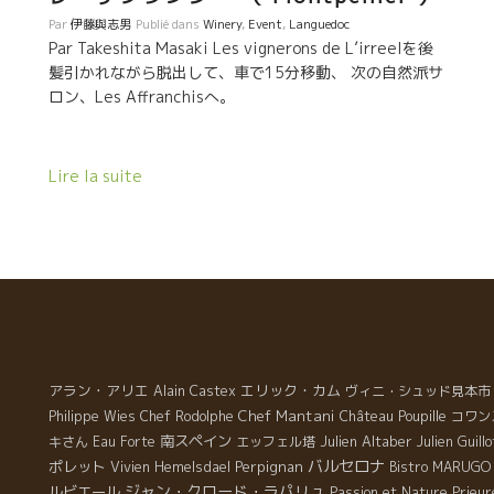
そ
に
Par
伊藤與志男
Publié dans
Winery
,
Event
,
Languedoc
ら
の
Par Takeshita Masaki Les vignerons de L’irreelを後
じ
事
髪引かれながら脱出して、車で15分移動、 次の自然派サ
果
の
ロン、Les Affranchisへ。
び
、
ど
て
を
ボ
壌
Lire la suite
き
ー
か
る
年
ワ
え
て
び
リ
保
ワ
ー
普
ラ
見
男
アラン・アリエ
エリック・カム
Alain Castex
ヴィニ・シュッド見本市
け
１
Chef Mantani
る
Philippe Wies
Chef Rodolphe
Château Poupille
コワン
G
限
南スペイン
Julien Altaber
キさん
Eau Forte
エッフェル塔
Julien Guillo
の
も
バルセロナ
ポレット
Perpignan
Vivien Hemelsdael
Bistro MARUGO
最
に
ジャン・クロード・ラパリュ
ルビエール
Passion et Nature
Prieur