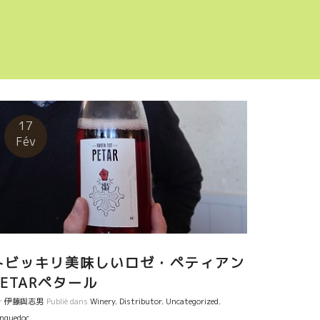
17
Fév
トビッキリ美味しいロゼ・ペティアン
PETARペタール
r
伊藤與志男
Publié dans
Winery
,
Distributor
,
Uncategorized
,
nguedoc