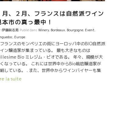
果実味を表現できる人はマークしかいない。名人芸
。 １８年は過去最高のミレジム、と言い切るマーク。
１月、２月、フランスは自然派ワイン
問合せはエスポア社まで） ★Nicolas Carmaransニコ
見本市の真っ最中！
・カルマラン フランスで最も寒い地区でもある
r
伊藤與志男
Publié dans
Winery
,
Bordeaux
,
Bourgogne
,
Event
,
urillacオーリャックの南の小さな集落Le Bruelル・ブ
nguedoc
,
Europe
ュエルにある。 誰もそこまで行く理由がないの行かな
フランスのモンペリエの街にヨーロッパ中のBIO自然派
奥地の村で孤高にワインを造るニコラ。祖先がそこで
イン醸造家が集まっている。 最も大きなものは
インを造っていた畑を再開墾して再生させて、冷涼な
illesime Bio ミレジム・ビオである。 年々、規模が大
でなければできないスタイルを造りあげた。誰にもマ
くなっている。 これには世界中からBio栽培醸造家が
できない超繊細なワインを醸している。１８年は満足
結している。 . また、世界中からワインバイヤーも集
いく年だった。 （問合せはイーストライン社まで）
ってきている。 世界のワイン業界でも、ビオワインの
re la suite
要が急増しているのが分かる。 モンペリエの街から海
街ラ・グランド・モットに行く途中に巨大なイベント
場がある。 そこで、三日間に渡ってミレジム・ビオが
催された。 , そして、その会場の周辺で、OFFの小規
なビオ・自然派ワイン見本市が開催された。 1-
’irréel リレール 2- les Affranchis レ・ザフランシ 3-
e Vin de mes amis ル・ヴァン・ド・メザミ 4- Roots
6 ロット・66 5- Salon Bio Top サロン・ビオ・トップ