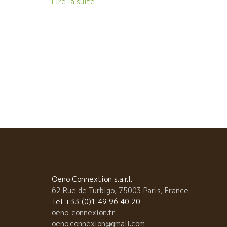
Lire la suite
事も楽しかった。 ジャンクロード・ラパリュのところ
集まってくる若者達は、皆、やる気満々の醸造家志望
卵だった。 収穫後もラパリュ醸造に残って醸造・畑仕
を手伝ってみた。畑の仕事も楽しかった。 醸造家志望
若者達と一緒によく話し、よく飲んだりしている内に
自分もワインを造りたくなった。 2008年に畑を借り
醸造元を設立した。 アッという間に１０年が過ぎた。 
ジョレのこの１０年間は、すべての天候状況が経験で
た。乾燥の年、湿気の年、冷害の年など普通の年はな
った。 そんな経験を重ねながら、畑のビオ栽培も１０
が過ぎると、土壌の微生物が生き生きとしてきて、生
る草の種類も色々になってきた。根っ子も地中深く伸
ているのが分かる。多少の水不足でも葡萄木が元気に
つようになった。 何より、キレイな酸とミネラルがス
ッと伸びるスタイルのワインになってきた。 最近のフ
ンス・ゴンザルヴェズのワインは本当に美味しい！！ 
Oeno Connextion s.a.r.l.
が多いボジョレの蔵元に混じって細腕ながら奮闘して
62 Rue de Turbigo, 75003 Paris, France
０年、フランスのエモーションが伝わってくる。 ★. 
Tel +33 (0)1 49 96 40 20
ポワン・ジェ Blaceブラッセ村の山側にある急斜面
oeno-connexion.fr
畑、なんと標高が400～500ｍもあり、ボジョレでは
oeno.connexion@gmail.com