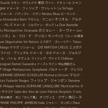
Soulié
東京
シャン
ラモン・サヴェドラ
ヴァン・ナチュール
gne
ドメーヌ・フィリップ・ヴァレット
La Tortuga
ドメーヌ・バティスト・クザン
Nicolas Réau
ローランス・
オリオル・アルテ
a
Alexandre Bain
マキシム・マニョン
ィ・ペレズ
ドメーヌ・シルヴァン・ボック
La Dive Bouteille
ボジョレー・ヌーヴォー
ls Montpellier
Granada
Les
ェンヌ」
ル・クロ・デ・グリヨン
モンペリエ
リレール見本
wan Dégustation Vin Nature
エスポア・ゴトーツアー
Tokyo
Malaga
マラガ
PARTIDA CREUS
エスポア
リショーム ロゼ
ビストロ・ブリュタル
ドメーヌ・ヨヨ
ドメーヌ・ジョルジ
ール・バトル
タヴェル
Château
フィリップ・ヴァイス
ssignan
Ramon Saavedra
イーストライン
中山良則さん
プ
Symphonie
パルティーダ・クレウス
Village Montpeyroux
マルク・
DOMAINE GERARD SCHUELLER
Nomura Unison
フィリップ・ジャンボン
Les Foulards Rouges
Domaine
DOMAINE L'ANGLORE
ヌ
Montmartre
Philippe Valette
サ
Patrick Desplats
e
タラゴナ
Salon des Vins de Loire
ジョル
南ローヌ
オリヴィエ・クザン
お好み焼き・きじ「さんて寛」
MAINE PHILIPPE JAMBON
Italie
シャトー・カンボン
Place