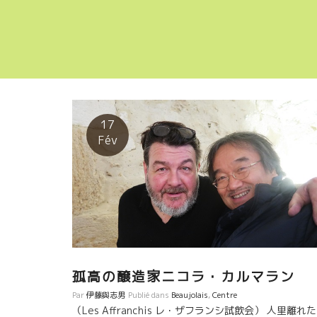
17
Fév
孤高の醸造家ニコラ・カルマラン
Par
伊藤與志男
Publié dans
Beaujolais
,
Centre
（Les Affranchis レ・ザフランシ試飲会） 人里離れ