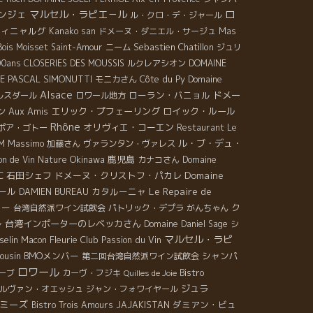
ロ
ンジェ
マルセル・ラピエ－ル
ル・クロ・デ・ジャール
ヴィニャルグ
Kanako san
ドメーヌ・ダニエル・サージュ
Mas
Sebastien Chatillon
Bois Moisset
Saint-Amour
ニーム
ジュリ
00ans
CLOSERIES DES MOUSSIS
ルクレアシオン
DOMAINE
E PASCAL SIMONUTTI
Côte du Py
Domaine
モニカさん
Alsace
ローラン・バニョル
ドメー
ルスダール
ロワール地方
Aux Amis
エリック・プフェーリング
ロイック・ルール
ン
Rhône
オリヴィエ・コーエン
ポア・ゴトー
Restaurant Le
Massimo
ル・ブ・デュ・
M
加藤さん
ヴァランタン・ヴァレス
Okinawa
鹿児島
on de Vin Nature
カナコさん
Domaine
Domaine
C
石田シェフ
ドメーヌ・クリストフ・パカレ
Le Repaire de
ール
カタルーニャ
DAMIEN BUREAU
ィー
ク
台湾自然派ワイン試飲会
パトリック・デプラ
がんちゃん
台湾インポーターのレベッカさん
レ
Domaine Daniel Sage
シ
マルセル・ラピ
selin
Fleurie
Club Passion du Vin
Macon
Cousin
BMOメンバー
シャンパ
第二回台湾自然派ワイン試飲会
ロワール
ーブ
カーヴ・フジキ
Bistro
Quilles de Joie
ジュラ
ルヴァン・オエッシュ
ジャン・フォワイヤール
ミーズ
ダミアン・ビュ
Bistro Trois Amours
JAJAKISTAN