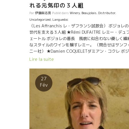
れる元気印の３人組
Par
伊藤與志男
Publié dans
Winery
,
Beaujolais
,
Distributor
,
Uncategorized
,
Languedoc
（Les Affranchis レ・ザフランシ試飲会） ボジョレ
世代を支える３人組 ★Rémi DUFAITRE レミー・デュ
ェートル ボジョレの番長 風貌に似合わない優しく繊
なスタイルのワインを醸すレミー。 （問合せはサンフ
ニー社） ★Damien COQUELETダミアン・コクレ ボ
レの暴れん坊ダミアン、ボジョレの重鎮ジョルジュ・
Lire la suite
コンブDescombesデコンブのファミリーの長男。ジョ
ジェ仕込みの果実味と酸の凹凸がクッキリしたスタイ
のガメを醸す。 （問合せは日酒販） ★Keke
27
DESCOMBESケケ・デコンブ デコンブ・ファミリーの
Fév
承者の一人。今は独自の蔵を設立して、体もお父さん
似てきたケケことケビン。心やさしい性格でお兄さん
のダミアンと共にボジョレの一角を守るケケ。 ブルゴ
ニュのフレデリック・コサールに愛されている。 （問
せはヴァンクール社）