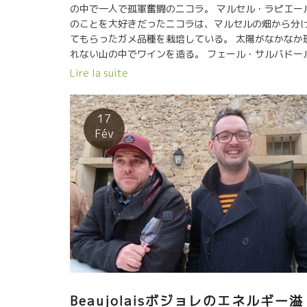
の中で一人で孤軍奮闘のニコラ。 マルセル・ラピエー
のことを大好きだったニコラは、マルセルの畑から分
てもらったガメ品種を栽培している。 太陽がなかなか
れない山の中でワインを造る。 フェール・サルバドー
という特殊な葡萄品種から、薄めの色合いの中にスー
Lire la suite
ト伸びてくるミネラル感がたまらない。 マルセルから
授された自然なワイン造り、自生酵母、SO2の添加な
し、除梗なしのセミ・マセラッション・カルボニック
17
造。 （問合せはイーストライン社です）
Fév
Beaujolaisボジョレのエネルギー溢