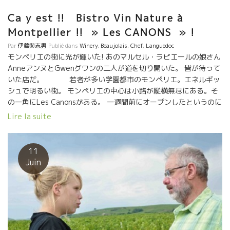
Ca y est !! Bistro Vin Nature à
Montpellier !! » Les CANONS » !
Par
伊藤與志男
Publié dans
Winery
,
Beaujolais
,
Chef
,
Languedoc
モンペリエの街に光が輝いた! あのマルセル・ラピエールの娘さん
AnneアンヌとGwenグワンの二人が道を切り開いた。 皆が待って
いた店だ。 若者が多い学園都市のモンペリエ。エネルギッ
シュで明るい街。 モンペリエの中心は小路が縦横無尽にある。そ
の一角にLes Canonsがある。 一週間前にオープンしたというのに
連日の満員ともこと。 まだ、二人っきりでまわしている。グワン
Lire la suite
がシェフでアンヌがサービスしている。 戦争のような一週間っだ
ったとのこと。 勿論、ラピエール家のモルゴンを開けた。 夏は
店の前の小路に面したテラスが最高だ。 モンペリエの街にファミ
11
リー店ができて心から嬉しい！！ やる気満々でエネルギーに溢れ
Juin
ているアンヌとグワン、素晴らしい店になるだろう！