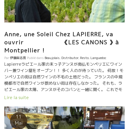
Anne, une Soleil Chez LAPIERRE, va
ouvrir 《LES CANONS 》à
Montpellier !
Par
伊藤與志男
Publié dans
Beaujolais
,
Distributor
,
Resto
,
Languedoc
Lapierreラピエール家の末っ子アンヌが南仏モンペリエにワイン
バー兼ワイン屋をオープン！！ 多く人のが待っていた。 何故！モ
ンペリエの街は自然ワインの不毛の土地だった。 フランスの中規
模都市で自然ワインが飲めない街は存在しなかった。 それも、ラ
ピエール家の太陽、アンヌがそのコパンと一緒に開く。 これでモ
ンペリエの街に行く楽しみができた！！ ALEEZ GO ！！
Lire la suite
11
Mai