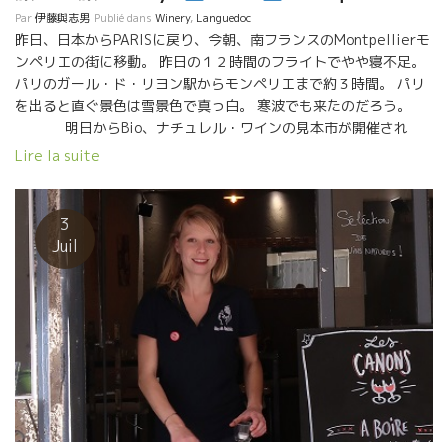
Par
伊藤與志男
Publié dans
Winery
,
Languedoc
昨日、日本からPARISに戻り、今朝、南フランスのMontpellierモ
ンペリエの街に移動。 昨日の１２時間のフライトでやや寝不足。
パリのガール・ド・リヨン駅からモンペリエまで約３時間。 パリ
を出ると直ぐ景色は雪景色で真っ白。 寒波でも来たのだろう。
明日からBio、ナチュレル・ワインの見本市が開催され
る。 毎年、この時期は見本市のラッシュ！ Millésime Bio 2019
Lire la suite
が来週に三日間に渡って開催。 その周辺で小規模のオフ試飲会が
多数開催される。 明日の日曜日から開始、Vin de Mes Amisヴァ
ン・ドゥ・メザミ、Les vignerons de l’Iréel イレール、Biotop
3
wines, Les Affranchis レ・ザフランシ、Roots 66,と極めている
Juil
醸造家がここモンペリエに大集合している。 また、新しい出逢
い、そして既存の自然派の２０１８年産の進化を探りたい。 よ
し、気合を入れていこう！ 南仏はやっぱりこの天気！！ 地中海に
着くとこんな感じ！ もう最高！！ パリ３度、ここ地中海は１５
度。 束の間のゆったりとした時間が流れた。 動中の静。