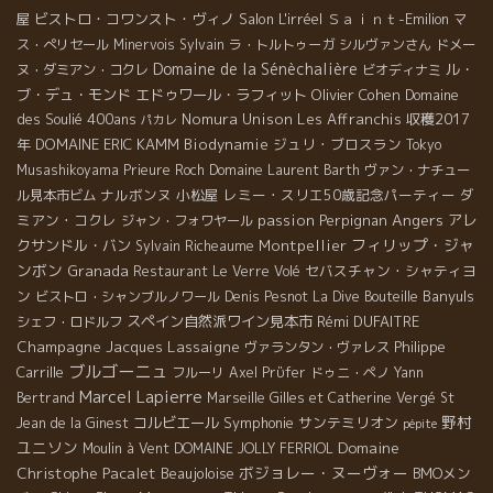
ビストロ・コワンスト・ヴィノ
Salon L'irréel
Ｓａｉｎｔ-Emilion
屋
マ
ス・ぺリセール
Minervois
Sylvain
ラ・トルトゥーガ
シルヴァンさん
ドメー
Domaine de la Sénèchalière
ル・
ヌ・ダミアン・コクレ
ビオディナミ
ブ・デュ・モンド
エドゥワール・ラフィット
Olivier Cohen
Domaine
des Soulié 400ans
Nomura Unison
Les Affranchis
収穫2017
パカレ
年
DOMAINE ERIC KAMM
Biodynamie
ジュリ・ブロスラン
Tokyo
Musashikoyama
Prieure Roch
Domaine Laurent Barth
ヴァン・ナチュー
ナルボンヌ
小松屋
レミー・スリエ50歳記念パーティー
ダ
ル見本市ビム
Angers
ミアン・コクレ
passion
Perpignan
アレ
ジャン・フォワヤール
フィリップ・ジャ
クサンドル・バン
Montpellier
Sylvain Richeaume
ンボン
Granada
セバスチャン・シャティヨ
Restaurant Le Verre Volé
ン
Banyuls
ビストロ・シャンブルノワール
Denis Pesnot
La Dive Bouteille
スペイン自然派ワイン見本市
Rémi DUFAITRE
シェフ・ロドルフ
Champagne Jacques Lassaigne
Philippe
ヴァランタン・ヴァレス
ブルゴーニュ
Carrille
フルーリ
Axel Prϋfer
ドゥニ・ペノ
Yann
Marcel Lapierre
Bertrand
Marseille
Gilles et Catherine Vergé
St
野村
コルビエール
Symphonie
サンテミリオン
Jean de la Ginest
pépite
ユニソン
Domaine
Moulin à Vent
DOMAINE JOLLY FERRIOL
Christophe Pacalet
ボジョレー・ヌーヴォー
Beaujoloise
BMOメン