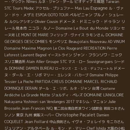
ビオディナミ栽培
Taiwan
ー・ゲシクト
Nîmes
ルネ・ジャン・ダール
Espagne
STC Tours
Mas Lau
ル・ヴァ
Medoc
アクセル・プリュファー
ン・ドゥ・メザミ
ペルピニャン
ブルノ・シュレー
ESPOA GOTO TOUR
ドメーヌ・ドミニック・ドゥラン
ル
Olivier Cousin
リ
ルクレアシオン
レール見本市
ニコラ・ルノー
Domaine Le Bout du Monde
リヨン
セ
DOMAINE
ラモンさん
ーヌ河
LE MONT DE MARIE
フィリップ・ヴァイス
GEORGES DESCOMBES
Beaujolais Nouveau
モンペリエ
AD VINUM
Domaine Maxime Magnon
Le Clos Rougeard
RECREATION
Pierre
Laurent Bagnol
ジャン・フランソワ・ニック
Laforest
イーストライン
Alain Allier
Groupe STC
Souvignargues
スリエ醸造所
マス・ロー
シード
ドメー
ル
DOMAINE DAMIEN BUREAU
ローランス・エ・レミ・デュフェートル
ヌ・ダール・エ・リボ
マリー・エレンヌ・バカーブ
Domaine Philippe
PARTIDA CREUS
DOMAINE MARCEL RICHAUD
Tessier
La Pioche
台湾
DOMINIQUE DERAIN
ダール・エ・リボ、ルネ・ジャン
Capitaine
DOMAINE L'ANGLORE
Ardèche
La Grande Motte
ジョルディ・ペレズ
Julie
Nakayama Yoshinori san
Vendanges 2017
マキシム・マニョン
Brosselin
Jean-Francois NIQ
第二回台湾自然派ワイン試飲会
岩田コキさん
Christophe Pacalet
東京
九州
シノン
質販スーパー
Damien
Jean Foillard
イヴォ・フェレイラ
COQUELET
中山良則さん
モニカさん
ジュリアン・アルタベール
ル・モン・ド・マリー
Chef Ishida
大阪の小松