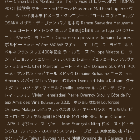
バー
THOMAS
Chinon
Bistro Montmartre
Thierry Puzelat
ロワール地方
試飲会
Provence
PICOT
マチュー・ラピエール
Mathieu Lapierre
ヴ
ドメーヌ・グレゴリー・ギヨーム
スヴィニャルグ
ィニ・シュッド見本市
パリ
OSAKA
オザミ・デ・ヴァン
地中海
Ramon Saavedra
Maruyama
Beaujolais
コート・ド・トング
楽しい
Hiroto
La Tortuga
シャンパ－
Domaine du possible
Domaine Laforest
ニュ・ジャック・ラセ－ニュ
ボルドー
Marie-Hélène BACAVE
マチュー・エ・カミーユ・ラピエール
カ
ラ・ルミーズ
スリエ400年記念
ローラ
ベルネ フラン
Philippe Valette
ン・バニョル
ティエリー・フォレスチエ
レミー・デュフェートル
シルヴァ
Chef Mantani
ドメ
ン・リショーム
コート・ド・ピィ
Domaine SEXTANT
ーヌ・マルセル・ラピエール
Domaine Richaume
ニース
メドック
Trois
スペイン
Lyon chef Ishida Katsumi
グラ
Amours
Les Vignes d'Olivier
ナダ
ル・カゾ・デ・マイヨル
Camille Lapierre
ル・クロ・デ・ジャール
トマ・ラフォレ
Vivien Hemelsdael
Pierre Overnoy
Brouilly
Côte de Py
aux Amis des Vins
B.B.B. ボジョレ試飲会
Louforosé
Estezargue
Okinawa
Malaga
ビ
レピュブリック広場
ジル・キャトリンヌ・ヴェルジェ
Jean-Claude
ストロ・ブリュタル
DOMAINE MYLENE BRU
福岡
LAPALU
Jean François Nicq
ドメーヌ・ド・ラ
ボジョレ・ヌーヴォー
ングロール
アラン・カステックス
シャトー・プピーユ
東京武蔵小山
パトリ
Taiwan Buvons Nature
沖縄
ＴＡ
ック・デプラ
Domaine de la Garance