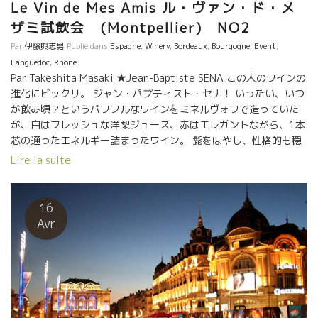
Le Vin de Mes Amis ル・ヴァン・ド・メ
ザミ試飲会 (Montpellier) NO2
Par
伊藤與志男
Publié dans
Espagne
,
Winery
,
Bordeaux
,
Bourgogne
,
Event
,
Languedoc
,
Rhône
Par Takeshita Masaki ★Jean-Baptiste SENA この人のワインの
進化にビックリ。 ジャン・パプティスト・セナ！ いったい、いつ
が飲み頃？というパワフルなワインをミネルヴォワで造っていた
が、白はフレッシュな洋梨ジュース、赤はエレガントながら、1本
芯の通ったエネルギー詰まったワイン。 髭をはやし、性格的も穏
やかになった感じのセナ。旨し！ ★Thomas Picot –
Lire la suite
Domaine Pattes Loup パット・ルーのトマ・ピコは2015年ヴィ
ンテージを持参。このエレガントなミネラル感がたまらない。繊
細なシャブリ。余韻の塩気が心地良い。 ★Mas Haut BUIS
16
ラングドックの標高500mにぶどう畑を持つマス・オー・ビュイ。
Avr
オリヴィエも昔は凝縮度たっぷり、新樽たっぷりのワインを造っ
ていたが、今やマセラシオンカルボニックで、樽の使用も減ら
し、素晴らしいバランスのワインを造っている。
★Cosmic(スペイン) この自然派巨匠溢れるサロンで、ひときわ輝
いていたのが、スペインのコスミック。 ザルバは見ての通り、チ
ベットあたりの修行僧のような雰囲気。 無駄の無い、かつまさに