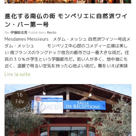
宇宙のエネルギーの流れ詰まった、研ぎ澄まされたワイン。 カリ
ニャン・ノワール、ブラン、グリのキュヴェ、オンカリダスは、
進化する南仏の街 モンペリエに自然派ワイ
もうワインを超えた飲料。 ちょうどMas Pellisserマス・ペリセー
ン・バー第一号
ルのOriol Artigasオリオルも試飲会に来ており、ザルバと熱く語
りあっていた。 今からのスペイン自然派を引っ張っていく、輝く
Par
伊藤與志男
Publié dans
Resto
2人だ！ ★Christophe Pueyo サンテミリオンのクリスト
Mesdames Messieurs メダム・メッシュ 自然派ワイン一号店メ
フ・プエヨもセミヨンのアンフォラのキャヴェなど、いろいろ挑
ダム・メッシュ モンペリエ中心部のコメディー広場は美し
戦。マセラシオンする事で、セミヨンの苦味、アロマが、より複
い 南フランスのラングドック地方の都市では一番大きな街だ。住
雑に表現されている。 赤は安心感溢れるバランス。
民の３０％が学生という学園都市だ。若い人が多く、地中海にも
★Mas de Mon Père コート・ド・マルペールのマス・ド・モンペ
近く、温暖で明るい空気を持った心地よい街だ。難をいえば美味
ール！今や日本に取り扱いが無いのが残念。。。 彼もMCをセパー
しいワインが飲める店が今までなかったこと
Lire la suite
ジュによって取り入れ、マセラシオン期間も以前より短くし、綺
だ。
麗で果実味溢れるワインを造っている。 ★Marcel
レジス と ダヴィド この街のガストロミー・レストランに行
Richaud マルセル・リショーのスタンドは息子のトマが担当。ま
っても、南仏のガツンとくる強すぎるワインしか置いてなかっ
16
さに熟度あり、アルコール感ありながら、それを果実で包むマル
た。 ミッシェランの二つ星レストランがあるけどワインはちょっ
Fév
セル・マジック。 巨匠のワインだ。 ★Catherine
とイマイチとしか言いようがない品揃えだ。 一年前にMesdames
Bernard カトリーヌ・ベルナールの2017年、まだ出来上がってな
Messieursメダム・メッシュという自然派ワイン・ビストロがオ
いが、アリカント、カリニャンのキュヴェは素晴らしい味わい！
ープンした。ナントからやってきたダヴィッドとレジスの共同経
チャーミングでエネルギッシュなカトリーヌの人柄がまさに出て
営だ。南仏人のセンスではこんな店はできない。立地は中心街の
いる。 […]
コメディー広場から旧市街地の細い道の中を入っていく隠れ家的