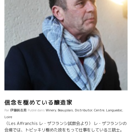
信念を極めている醸造家
Par
伊藤與志男
Publié dans
Winery
,
Beaujolais
,
Distributor
,
Centre
,
Languedoc
,
Loire
（Les Affranchis レ・ザフランシ試飲会より） レ・ザフランシの
会場では、トビッキリ極めた技をもって仕事をしている三銃士。