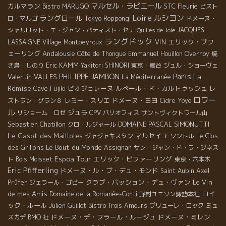
レットのワイン。 VALETTE・ヴァレットワインの日本での問合せ
マルセル・ラピエール
カルマラン
STC
Fleurie
Bistro MARUGO
ビスト
は : BMO […]
Loire
ルシヨン
ラングロール
ロ・マルゴ
Tokyo Roppongi
ドメーヌ・
シャルロット・エ・ジャン・バティスト・セナ
JACQUES
Quilles de Joie
ラングドック
VIN
エリック・プフ
LASSAIGNE
Village Montpeyroux
ェーリング
Andalousie
Côte de Thongue
Emmanuel Houillon Overnoy
焼
Eric KAMM
き鳥・しのり
Yakitori SHINORI
東京・鴬谷
ジュル・ショーヴェ
Paris
PHILIPPE JAMBON
La
Valentin VALLES
La Méditerranée
Remise
ビオジョレーヌ
ルペール・ド・カルトゥッシュ
Cave Fujiki
レ
ロワー
レミー・スリエ
ドメーヌ・ヨヨ
ストラン・グラン８
Cidre
Yoyo
ル
ジュラ
リショーム ロゼ
CPV パリオフィス
サントヴィクトワール山
Sebastien Chatillon
DOMAINE PASCAL SIMONUTTI
クロ・ルジャール
Le Casot des Mailloles
マルセイユ
Le Clos
ジャジャキスタン
ソントル
des Grillons
Le Bout du Monde
Assignan
サン・ジャン・ド・ラ・ジネス
Espoa Tour
エリック・ピファーリング
ト
Bois Moisset
東京・六本木
Eric Pfifferling
ドメーヌ・ル・ブ・デュ・モンド
Saint Aubin
Axel
クラブ・パッション・デュ・ヴァン
Le Vin
Prüfer
ジェラール・ゴビー
de mes Amis
ロイ
Domaine de la Romanée-Conti
野村ユニソン諏訪本社
ック・ルール
Julien Guillot
Bistro Trois Amours
プリューレ・ロック
ミュ
ドメーヌ・デ・フラール・ルージュ
ドメーヌ・ミレン
スカデ
BMO 社