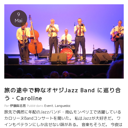
ット・ハーバーの Restaurant Yacht Clubにて。 普通のレストラ
ンにも普通に自然派ワインが入るようになった。 赤ワインのリス
9
トに Marcel Lapierre マルセル・ラピエールが入っていた。嬉し
Mai
かぎり。 マキシム・マニョンはマコンの出身、ボジョレ・ワイン
文化の中で育った。 2002年に、『俺は南仏コルビエールでボジョ
レのように気軽で皆に親しまれるワインを造る！』 と言いなが
ら、コルビエールに移り住んだ。 １６年の歳月を経て、云った通
り、マキシムのワインは軽快で酸があってミネラル感のある、 グ
イグイ体に入っていくスタイルのワインを造っている。とても南
仏の白ワインとは思えない。 グルナッシュ・ブラン、グルナッシ
ュ・グリをここまで爽やかに醸すとは、ブラヴォー！ 出し汁系
の和食にはピッタリの相性だ！La Bégouラ・ベグ
旅の途中で粋なオヤジJazz Band に巡り合
う・Caroline
Par
伊藤與志男
Publié dans
Event
,
Languedoc
旅先で偶然に年配のJazzバンド・南仏モンペリエで活躍している
カロリーヌBandコンサートを聞いた。 私はJazzが大好きだ。 ワ
インもベテランにしか出せない味がある。 音楽もそうだ。 今夜は