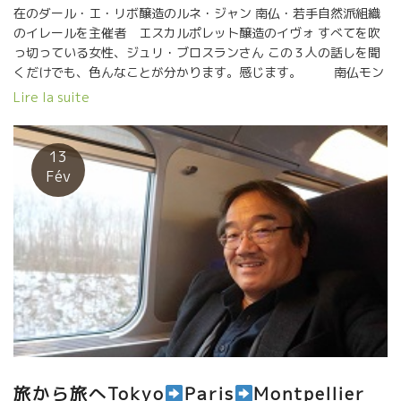
在のダール・エ・リボ醸造のルネ・ジャン 南仏・若手自然派組織
のイレールを主催者 エスカルポレット醸造のイヴォ すべてを吹
っ切っている女性、ジュリ・ブロスランさん この３人の話しを聞
くだけでも、色んなことが分かります。感じます。 南仏モン
ペリエで行われた自然派ワイン試飲会、リレール試飲会に始まっ
Lire la suite
てロワール地方の ディーブ・ブテイユ試飲会まで、毎年、恒例の
自然派ワインのデモンストレーションが行われました。 訪問客も
世界中から訪れるようになりました。物凄い勢いで広がっていま
13
す。 造り手も増えて、自然派ワインも大きく進化をしています。
Fév
勿論、すべての自然派ワインが美味しいわけではありません。 日
本に輸入されているものは、選りすぐりの自然派ワイン達です。
なんと１１社のインポーターが集まり各社、選りすぐりのワイン
を揃えてあります。 自然派ワインの傾向、進化が読めます。 ★東
京 ２月１９日（火） １２：００～１７：００ 場所；ホテルモント
レイ半蔵門 １Ｆ 試飲入場料：１０００円 ★名古屋 ２月２０
（火） １２：００～１７：００ 場所：レンタルスタジオ『スタス
タ久屋』TEL:052-588-5881 名古屋市中区丸の内3-6-21
久屋鍛冶町ビルディング３Ｆ 試飲入場料：５００円
旅から旅へTokyo
Paris
Montpellier