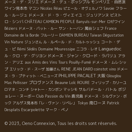
メーヌ・デ・スリエ
ドメーヌ・デュ・ポッシブル
モンペリエ・自然派
ワイン見本市
フラー
マコン
Nicolas Réau
ピエール・オヴェルノワ
Savoie
ル・ルージュ
ドメーヌ・ド・ラ・ヴィエイユ・ジュリアンヌ
ビスト
ロ・シンバ
CHÂTEAU CAMBON
PEOPLE
Banyuls-sur-Mer
ロゼワイン
萬谷シェフ
Béziers
ドメーヌ・パット・ルー
サン・トーバン
France
Domaine de la Borde
フルーリー
DAMIEN BUREAU
Taiwan Dégustation
コート・デ
Vin Nature
ジュンさん
ル・ルペール・ド・カルトゥッシュ
Languedoc
ュ・ピ
Domaine Mouressipe
Rémi Sédès
ニコラ・レオ
ル・クロ・デ・グリヨン
ドメーヌ・ジャン・クロード・ラパリュ
アラ
ン・アリエ
Pouilly-Fumé
ドメーヌ・ムレシッ
aux Amis des Vins Tours
プ
RENE JEAN DARD
エリック・ド・スーザ
加藤さん
coinstot vino
ドメー
PHILIPPE PACALET
大阪
ヌ・ラ・プティット・べニューズ
Glouglou
プロヴァンス
Beaune
Loïc ROURE
Mas Pellisser
フィリップ・カリーユ
サルバドール・バトル
ボジ
ロマネ・コンチ
シャトー・カンボン
マッシモ
ョレー・ヌーボー
Club Passion du Vin
鹿児島
ドメーヌ・シルヴァン・ボ
南ローヌ
Tokyo
Patrick
ック
アルザス見本市「レ・ヴァン・リベレ」
Desplats
Escarpolette
マーク・ペノ
© 2023, Oeno Connexion, Tous les droits sont réservés.