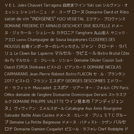
ＶＥＬ
自然派ワイン
Jules Chauvet
Tarragona
Yuki san
シルヴァン・オ
ローヌ
Domaine Dard et Ribo
シャンパーニュ・ド・スーザ
エッシュ
salon de vin ''INDIGENES''
H2O VEGETAL
エクサン・プロヴァンス
ドメー
DOMAINE FREDERIC ET ARNAUD GESCHICKT
DIVE BOUTELLE
l'anglore
ヌ・ジェラール・シュレール
丸山宏人
カタロニア
ヤニック・
Champagne de Sousa
biojoleynes
アミロ
CLOSERIES DES
Leonis
ジャン・クロード・ラパ
台湾インポーターのレベッカさん
MOUSSIS
リュ
マルセル・ラピエ－ル
Bistro Brutal
Côte
Le Clown Bar
Lapierre
du Py
Domaine Olivier Cousin
Sud-
マルセル・エ・クレール・リショー
Ouest
DOMAINE NICOLAS
ESPOA Shinkawa
ビストロ・ビアンカーラ
CARMARANS
Jean-Pierre Robinot
Bistro FLACON
セ・ル・プランタン
エスポア
GEORGES DESCOMBES
エドワー
2017
ビストロ・フラコン
ド・ラフィット
Muscadet
エスポア・ツアー
オー・フォルト
CPV Paris
domaine de l'anglore
Domaine Dominique Derain
Office
ストラスブ
ワイン見本市「アンディジェン
ルグ
DOMAINE PHILIPPE VALETTE
ヌ」
Catalogne
Aux Amis
Bourgone
ヴィヴィアン・エメルスダール
Salvador Batlle
ＳＴＣグルー
Alain Castex
ドメーヌ・ミレーヌ・ブリュ
バルセ
プ
Domaine La Petite Baigneuse
ドメーヌ・バティスト・クザン
ロナ
Domaine Damien Coquelet
ド
ピエール・ラフォレ
Chef Rodolphe