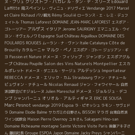
クリストフ・パカレ
Edouard
ヌ・ブリュ
ル・タン・デ・スリーズ
Laffitte
南スペイン
Vendange 2017
レ・ヴィニュ・ドリヴィエ
Marcel
Rémy Soulié
et Claire Richaud
パリ観光
ローランス・エ・レミ・デュフ
ェイトル
Thomas Laforest
DOMAINE JEAN-MARC LAFOREST
エスポア・
アルザス
イタリア
Jerome SAURIGNY
ゴトーツアー
エマニュエル・ウイ
Espagne Sud
Château Aiguilloux
DOMAINE DES
ヨン・オヴェルノワ
FOULARDS ROUGES
Côte de
ムーラン・ナ・ヴァン
Italie
Catalunya
マルク・ぺノ
Brouilly
カタルーニャ
エスポア・ゴトー
ジュリアン・ギ
ドメーヌ・フィリップ・ジャンボン
エスポアグル
ヨ
Passion et Nature
ープ
Salon des Vins Naturels Montpellier
エスカ
Château Poupille
ルポレット
アルデッシュ
Importateur
ドメーヌ・ダニエル・サージュ
REBECCA
ドメーヌ・エリック・カム
Strasbourg
ヴァン・ナチュール
ビュヴォン・ナチュール
Nicolas Renaud
ジャン・フォワイヤール
自然
ドメーヌ・ジョルジュ・デコ
派試飲会ビオジョレーヌ
Julien Mareschal
オリオル・アルティギャス
ンブ
シャンパーニュ
ERIC DE SOUSA
Marc Pesnot
vendange 2019
Espoa
ラ・ピオッシュ
ラモン・サヴェド
マラガ
ラ
Domaine Elodie Balme
サカガミの日野さん
BISSOH
台湾自然派
ワイン試飲会
Maison Pierre Overnoy
ユキさん
Sakagami Hino-san
Domaine Richeaume
montagne Sainte Victoire
Visite Paris
後藤アキ子さ
Groupe ESPOA
ん
藤田社長
Japon
Domaine Jacky Preys
シャンパーニ