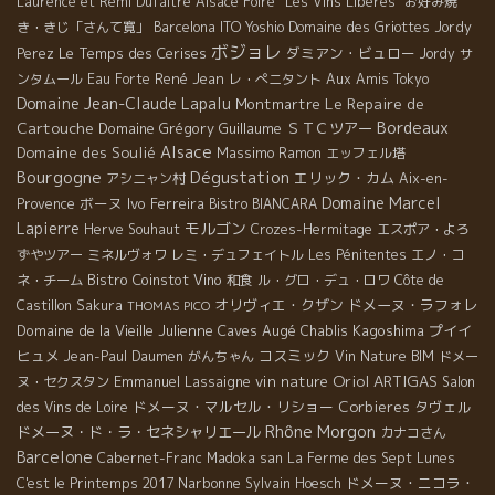
ペルチュさん （オーヴェルニュ地方） シャイで口数が少ないです
Laurence et Rémi Dufaitre
Alsace Foire "Les Vins Libérés"
お好み焼
インだ。』 ヴァレット・レポート流石ダヴィドだ。ナンバー１に
が、彼のワインはとてもエレガント！人静かな性格が、ワインの
き・きじ「さんて寛」
Barcelona
ITO Yoshio
Domaine des Griottes
Jordy
ヴァレットを選ぶとは素晴らしい。私自信も白ワインでベスト３
中にも眠っていました！ フェルム・サン・マルタンのギーさんと
ボジョレ
Le Temps des Cerises
ダミアン・ビュロー
Perez
Jordy
サ
にこのヴァレットが入るほど品質の高さを認めている。ここでち
息子のトマ （ローヌ地方） 息子さんもワイン造りに積極的に参加
René Jean
ンタムール
Eau Forte
レ・ぺニタント
Aux Amis Tokyo
ょっとヴァレットをレポートしよう。マコン地区では早くからビ
して以来、より爽やかで華やかなワインに！ とにかく昔よりは飲
Domaine Jean-Claude Lapalu
Le Repaire de
Montmartre
オ栽培を始めた一人。シャントレ丘の斜面に畑と醸造所を構えて
みやすく、パワーアップしています！ クロ・レオニンヌのステフ
Bordeaux
Cartouche
Domaine Grégory Guillaume
ＳＴＣツアー
いる。ヴァレットのシャルドネはブルゴーニュでは絶対にでない
ァンさんとセバアスティアン。 （ルシヨン地方） セバスティアン
Alsace
Domaine des Soulié
Massimo
Ramon
エッフェル塔
で独特なミネラル感を備えている。 ヴァレット独特のミネラル感
は隠れキャラだったのか、初めてお会いしました・・・がとにか
Bourgogne
Dégustation
エリック・カム
アシニャン村
Aix-en-
それはヴァレットの葡萄木の根っこが、地中深く伸びてロッシュ
く面白い！ 今年はよりフレッシュ感を保つために、通常より一週
Domaine Marcel
ボーヌ
Ivo Ferreira
Provence
Bistro BIANCARA
メールと云われる太古の昔、海底だった岩盤まで達しているから
間前に収穫を開始！すると・・・2009年は去年とは全然比べ物に
Lapierre
モルゴン
Herve Souhaut
Crozes-Hermitage
エスポア・よろ
だ。根っこが太古の昔の岩盤エネルギーを吸い上げてくれる。 だ
はなっておりません！とてもフレッシュで飲みやすくなっており
ずやツアー
ミネルヴォワ
レミ・デュフェイトル
Les Pénitentes
エノ・コ
からここのワインのミネラル感は特別なスタイルをもっている。
ます！ 夜はこの会場で巨大ディナー！生産者も皆マグナムをテー
Bistro Coinstot Vino
ネ・チーム
和食
ル・グロ・デュ・ロワ
Côte de
勿論、自然酵母のみで樽内発酵をさせている。発酵を促進させる
ブルに飾り、とても賑やかな夜ご飯がスタート！ 次々に出てくる
オリヴィエ・クザン
ドメーヌ・ラフォレ
Castillon
Sakura
THOMAS PICO
ようなテクニックは一切使わない自然発酵だ。だからアルコール
料理は最高な食材を使ったヘルシー料理。 前菜にトピナンブール
Domaine de la Vieille Julienne
Caves Augé
Kagoshima
プイイ
Chablis
発酵が１年、２年間かかるワインも時々存在する。大変なリスク
のスープにフォア・グラのブロックが入ったもの、そして大きい
ヒュメ
コスミック
Jean-Paul Daumen
がんちゃん
Vin Nature BIM
ドメー
を覚悟で自然醸造を実行している。フカフカの畑から取れる葡萄
ホタテのスペシャル炒め、最後にはマッシュ・ポテトと白身魚を
Oriol ARTIGAS
Emmanuel Lassaigne
vin nature
ヌ・セクスタン
Salon
は自然力が高いのでリスク回避できる。 そして、何よりフィリッ
煮込んだ温まる家庭料理でお腹も満腹！ その間にオーケストラが
ドメーヌ・マルセル・リショー
Corbieres
タヴェル
プのワイン造りにかける情熱は偉大だ。 ワインの偉大さは造る人
des Vins de Loire
侵入！3人が吹くトランペットは会場を一瞬にして盛り上げ、そし
Rhône
Morgon
間の偉大さに比例する。ガッシリとした体格と同じくらい強い信
ドメーヌ・ド・ラ・セネシャリエール
カナコさん
て舞台ではロックやカントリーの生ライブ！ 私達はその後、明日
念と精神力の強さをもっている。まるで彼が造るワインと同じよ
Barcelone
Cabernet-Franc
Madoka san
La Ferme des Sept Lunes
も続く試飲会を考えこのパーティー会場を後にしましたが、フェ
うな安定感を感じる。多くの人に愛されているフィリップとヴァ
Narbonne
ドメーヌ・ニコラ・
C'est le Printemps 2017
Sylvain Hoesch
ットは朝の5時まで続いたそうです・・・皆元気！