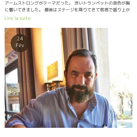
アームストロングがテーマだった。 渋いトランペットの音色が胸
に響いてきました。 最後はステージを降りてきて客席で盛り上が
った。 やっぱりジャズはいいなー！ ワインツアーが続く途中
Lire la suite
で、素晴らしい息抜きができました。 さあー、明日もこのスイン
グに乗ってテースティングを続けよう。
24
Fév