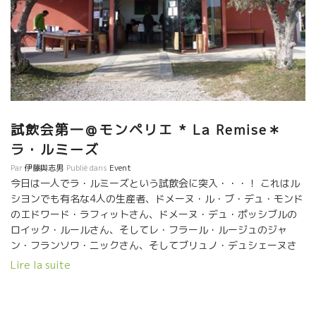
な場所にある。偶然には行けない立地だ。自然派ワインを目指し
てくる人ばかりだ。 Mesdames Messieurs 住所：5,RUE DE
GIRONE 34000 MONTPELLIER TEL:04-6763-4953 三段階にな
っている店内 ファサードから店内に入ると左側の壁にはワインが
横に寝かされて陳列されている。 ここで小売販売をしている。 醸
造元の溜まり場 ここにもテーブルが置いてあり、飲めるようにな
っている。 その部屋の奥に階段があり、２段階目の部屋になって
る。 そこにはカンターがあり常連客や醸造元などの溜まり場のよ
試飲会第一＠モンペリエ * La Remise＊
うになっている。今夜も醸造元夫妻がカウンターで食前酒を飲ん
ラ・ルミーズ
でいた。そして、さらにその奥が広いサロン風になっていてゆっ
たり座って、食事をしながら飲めるようになっている。 ←MAS
Par
伊藤與志男
Publié dans
Event
DE COMECIENCEの夫妻がカウンターにいた。アニアン村の近所
今日は一人でラ・ルミーズという試飲会に突入・・・！ これはル
に葡萄園を持っている。ビオ・ディナミ農法をやっている。自然
シヨンでも有名な4人の生産者、ドメーヌ・ル・ブ・デュ・モンド
派ワインの試飲会場でよく会う。今夜はモンペリエの街で友人と
のエドワード・ラフィットさん、ドメーヌ・デュ・ポッシブルの
食事をする予定だそうだ。食前酒をやりにここにきた。この店が
ロイック・ルールさん、そしてレ・フラール・ルージュのジャ
モンペリエにできて喜んでいる。時々飲みに来るとの事だ。 どう
ン・フランソワ・ニックさん、そしてブリュノ・デュシェーヌさ
しで自然派ワインを？ ダヴィッド、レジスに聴く 伊藤『何故、
んが主催している隠れ試飲会・・・！ 今日もいつも通りとても美
Lire la suite
自然派ワインに興味をもったの？』 ダビッド『ナントからモンペ
味しいワインを試飲してきました・・・！ 着いた所は、カストリ
リエにきてビストロをやろうと思っていた。僕らはその時までワ
という森の中を突き通って現れた可愛い小さな町。 私が到着した
イン関係の仕事をしていた訳ではなかったんだ。色々ワインを
時間はちょうどランチ・タイム！外に並べられたビュッフェで一