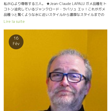
私が心より尊敬する三人。 ★Jean-Claude LAPALU ガメ品種をト
コトン追究しているジャンクロード・ラパリュ エッ！これがガメ
品種っと驚くような水に近いスタイルから濃厚なスタイルまでの
ガメの側面を魅せてくれる。 独自の創意工夫で造りあげた自分の
Lire la suite
スタイル。 特に２０１８年は思うようにできたミレジムだった、
と言い切るジャンクロード。 （問合せはクロスロード社）
★Marc PENOT マーク・ペノ ムスカデ品種を、エッ！
16
これがムスカデ？！と驚くようなユニークなスタイルを造りあげ
Fév
た ムスカデ名人。 北の地でゆったり感とミネラル感を共有させて
やさしいムスカデ果実味を表現できる人はマークしかいない。名
人芸だ。 １８年は過去最高のミレジム、と言い切るマーク。（問
合せはエスポア社まで） ★Nicolas Carmaransニコラ・カルマラ
ン フランスで最も寒い地区でもあるAurillacオーリャックの南の
小さな集落Le Bruelル・ブリュエルにある。 誰もそこまで行く理
由がないの行かない奥地の村で孤高にワインを造るニコラ。祖先
がそこでワインを造っていた畑を再開墾して再生させて、冷涼な
地でなければできないスタイルを造りあげた。誰にもマネできな
い超繊細なワインを醸している。１８年は満足のいく年だった。
（問合せはイーストライン社まで）