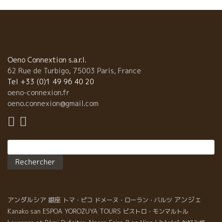
飲 んでいたけど別に自然派を意識していなかった。自分たち
息ついていたところ、ダール・エ・リボのルネ・ジャン氏が登
が美味しいと思ったワインが、偶然にもすべて自然派ワインだっ
場！ 今日は試飲のみ！さあ友達のワインを楽しもう！と乗る気マ
たんだ。それから色々ワインについて勉強したり、醸造元の話を
ンマン。 まずはエステザルグのドゥニ・デシャンさん ローヌ地方
聞いている内に、自然派ワインに感動して行ったんだ。地球環境
彼が試飲会に参加するのは珍しい！ 2009年のヴィンテージはとて
や飲む人の事を考えたら 当然自然派ワインになるのは当たり前
もフルーティーで爽やか。 最高な出来だ！と喜んでいました！ ム
だ！皆が感じている事だと思うよ！それに断然美味しいよ！』 自
レシップのアラン・アリエさん（ラングドック地方） 2009年、彼
Oeno Connextion s.a.r.l.
然派ワインは飲めば皆が喜ぶ！ 伊藤『南フランスのモンペリエ
のワインの特徴といえば・・・やはりグルナッシュです！ 人生で
62 Rue de Turbigo, 75003 Paris, France
で、ボジョレ・ワインとか、ロワールのワインとかを提供して地
一番綺麗に出来上がったグルナッシュ品種のキュベ、カクーはあ
Tel +33 (0)1 49 96 40 20
元の人達の反応はどうだったの？』 レジス『勧める時は、ボジョ
のラングロ－ルのエリック氏も絶賛していました！ ル・タン・
oeno-connexion.fr
レのワインはどうですか？とか地方名なんて言わないことにして
デ・スリーズのアクセル・プリュファー氏（ラングドック地方）
oeno.connexion@gmail.com
いる。地方名を云うと断る人も時々いるよ。心地よいワインがあ
そして主催者のエドゥアード・ラフィット氏（ルシヨン地方） こ
るけどやってみますか？とか今日はフル－ティなワインがお勧め
の二人は，年と共に確実に腕を上げている、今後も期待の生産
です、といえば皆、問題なく飲んでくれる。飲んだら最後、美味
者！ 南仏なのにこのフレッシュ感とイチゴの香りは凄い！ありえ
しいから絶対に喜んでくれるんだ！これは間違いない、自信があ
Rechercher :
ないです！ フォンテディクトのベルナール・べラセン氏 （ボル
るよ！』 最も好きなワインは何ですか？ ダヴィッドは二コリと笑
ドー地方） とても繊細な彼のワイン・・・ 2003年のプロミーズ
って躊躇なく出したワインはこれ！PHILIPPE VALETTEフィリッ
は蕩けたタンニンと華やかさでずっと匂いを嗅いでいたいくら
プ・ヴァレットだ。 ダヴィッド『これはマニフィックだ。本当に
い・・・！ 誰もが認めるレ・フラール・ルージュのジャン・フラ
素晴らしいワインだ。ここでは魚の燻製とか、シャクトリー（各
ンソワ･ニック氏のワイン・・・ （ルシヨン地方） 今年彼は、ワ
種甘ハム）の盛り合わせを食べる客が多いんだ。このワインはピ
アンジェ
アンダルシア
銀座
トマ・ピコ
ドメーヌ・ローラン・バルツ
イン以外にもミュスカのランシオに挑戦しました！ いつでも人
ッタリだよ。 ミネラル感と果実味、フレッシュな酸、旨味と塩っ
が大勢で賑やかなブースです！ その隣には静かめなジャン・モー
Kanako san
ESPOA YOROZUYA TOURS
ビストロ・モンマルトル
ぽさ、あらゆる意味で完璧なワインだ！しかもハートを感じるワ