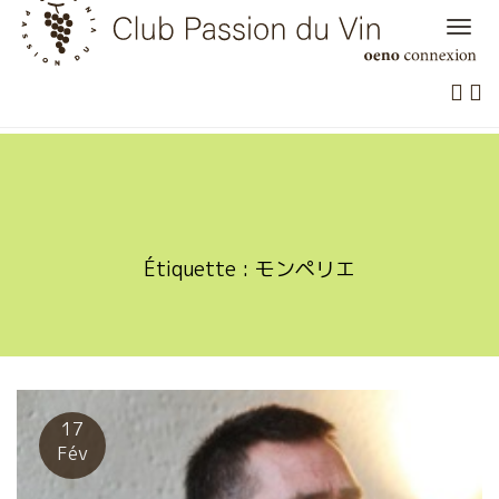
Skip
to
content
Étiquette :
モンペリエ
17
Fév