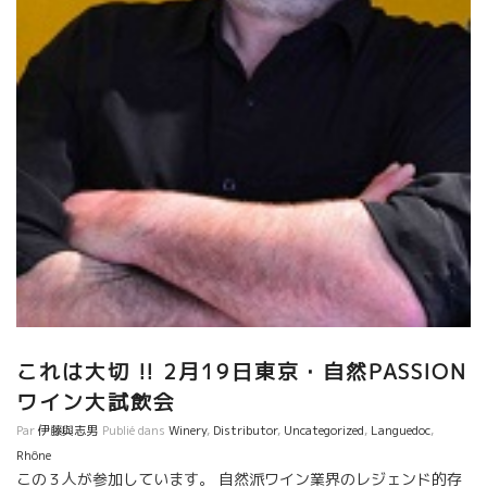
これは大切 !! 2月19日東京・自然PASSION
ワイン大試飲会
Par
伊藤與志男
Publié dans
Winery
,
Distributor
,
Uncategorized
,
Languedoc
,
Rhône
この３人が参加しています。 自然派ワイン業界のレジェンド的存