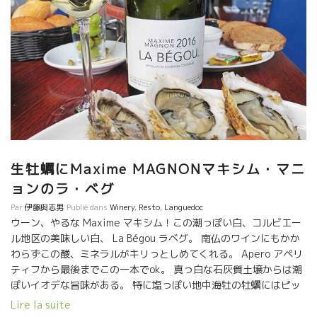
生牡蠣にMaxime MAGNONマキシム・マニ
ョンのラ・ベグ
Par
伊藤與志男
Publié dans
Winery
,
Resto
,
Languedoc
ウーン、やるな Maxime マキシム！この潮っぽい白、コルビエー
ル地区の美味しい白、 La Bégou ラベグ。 南仏のワインにもかか
わらずこの酸、ミネラルがキリっとしめてくれる。 Apero アペリ
ティフから最後までこの一本でok。 真っ白な石灰質土壌からは潮
ぽいイオデな旨味がある。 特に塩っぽい地中海牡の牡蠣にはピッ
タリ。 白身魚から魚介類パスタまで完璧なマリアージ。
Lire la suite
モンペリエから南25キロにあるLa Grande Motte ヨ