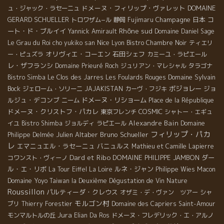
ドメーヌ・フィリップ・ヴァレット
DOMAINE
ュ・ジャック・ラセーニュ
GERARD SCHUELLER
Champagne
日本
コ
トロワザム−ル
静岡
Fujimaru
Rhône sud
ート・ド・ブルイイ
Yannick Amirault
Domaine Daniel Sage
Nice
Le Grau du Roi
cho yukiko san
Lyon
Bistro Chambre Noir
ティエリ
オリヴィエ・コーエン
石田シェフ
ー・ピュズラ
カミーユ・ラピエール
レ・ザフランシ
Domaine Prieuré Roch
ジュリアン・マレシャル
タラゴナ
Domaine Sylvain
Bistro Simba
Le Clos des Jarres
Les Foulards Rouges
Bock
ボジョレー
ジョ
ジェローム・ソリーニ
JAJAKISTAN
カーヴ・フジキ
ルジュ・デコンブ
ドメーヌ・リショーム
ニーム
Place de la République
ドメーヌ・クリストフ・パカレ
COSMIC
東京フレンチ
シャトー・エギュ
Alexandre Bain
イユ
Bistro Shimba
ジョルディ
ラピエール
Domaine
フィリップ・パカ
Julien Altaber
Bruno Schueller
Philippe Delmée
レ
エマニュエル・ラセーニュ
バニュルス
Mathieu et Camille Lapierre
Dard et Ribo
DOMAINE PHILIPPE JAMBON
ダー
コワンスト・ヴィーノ
ル・エ・リボ
ルネ・ジャン
La Tour Eiffel
La Loire
Philippe Wies
Macon
Domaine Yoyo
Taiwan la Deuxième Dégustation de Vin Nature
Roussillon
パルティーダ・クレウス
オザミ・デ・ヴァン ツアー
シャ
モルゴン村
ブリ
Thierry Forestier
Domaine des Capriers
Saint-Amour
Jura
モンマルトルの丘
Elian Da Ros
ドメーヌ・フレデリック・エ・アルノ