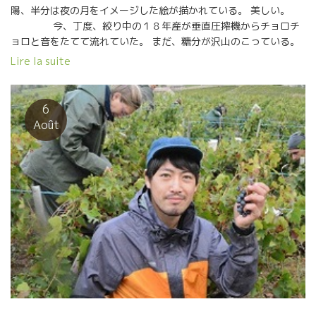
陽、半分は夜の月をイメージした絵が描かれている。 美しい。
今、丁度、絞り中の１８年産が垂直圧搾機からチョロチ
ョロと音をたてて流れていた。 まだ、糖分が沢山のこっている。
これからまだ発酵槽にもどされて発酵が続く液体だ。 １８年、流
Lire la suite
石に太陽が強かっただけに、果実の濃縮感が凄い。でも酸がキッ
チリ乗っているのが 今年の特徴だ。 美味しい！この段階でエモー
ションが感じられる。素晴らしいワインになるだろう！ Lapierre
6
ラピエール醸造の2018年は買いですよ！！
Août