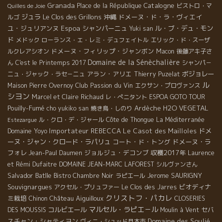
Granada
Catalogne
Place de la République
ビストロ・マ
Quilles de Joie
ジュラ
Le Clos des Grillons
沖縄
ドメーヌ・ド・ラ・ヴィエイ
ルゴ
ユ・ジュリアンヌ
Espoa
シャンパーニュ
ル・ブ・デュ・モン
Yuki san
ド
メドック
ローランス・エ・レミ・デュフェイトル
エリック・ド・スーザ
ドメーヌ・フィリップ・ジャンボン
ルクレアシオン
Macon
後藤アキ子さ
Domaine de la Sénèchalière
ん
C'est le Printemps 2017
シャンパ－
アラン・アリエ
ボジョレー
ニュ・ジャック・ラセ－ニュ
Thierry Puzelat
ル
Club Passion du Vin
Maison Pierre Overnoy
エクサン・プロヴァンス
シヨン
Marcel et Claire Richaud
レ・ぺニタント
ESPOA GOTO TOUR
Pouilly-Fumé
Ardèche
H2O VEGETAL
cho yukiko san
焼き鳥・しのり
ル・クロ・デ・ジャール
Côte de Thongue
La Méditerranée
Estezargue
Domaine Yoyo
Importateur REBECCA
Le Casot des Mailloles
ドメ
ーヌ・ジャン・クロード・ラパリュ
コート・ド・トング
ドメーヌ・ラ
フォレ
ジョルジュ・デコンブ
収穫2017年
Jean-Paul Daumen
Laurence
et Rémi Dufaitre
DOMAINE JEAN-MARC LAFOREST
シルヴァンさん
Salvador Batlle
Jerome SAURIGNY
Bistro Chambre Noir
ラピエール
Souvignargues
ビオディナ
アクセル・プリュファー
Le Clos des Jarres
クリストフ・パカレ
ミ栽培
Château Aiguilloux
Chinon
CLOSERIES
マルセル・ラピエ－ル
コルビエール
セバ
DES MOUSSIS
Moulin à Vent
スチャン・シャティヨン
Domaine des Soulié
ヴィニ・シュッド見本市