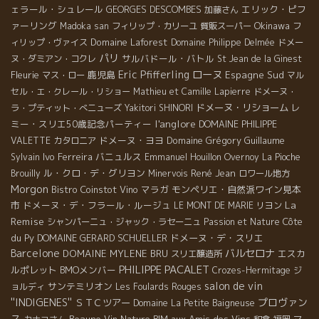
ェラール・シュレール
GEORGES DESCOMBES
エリック・ピフ
加藤さん
ァーリング
Okinawa
Madoka san
フィリップ・カリーユ
質販スーパー
フ
Domaine Laforest
ィリップ・ヴァイス
Domaine Philippe Delmée
ドメー
パリ
サルバドール・バトル
ヌ・ダミアン・コクレ
St Jean de la Ginest
ローヌ
Eric Pfifferling
Fleurie
鹿児島
Espagne Sud
マス・ロー
マル
セル・エ・クレール・リショー
Mathieu et Camille Lapierre
ドメーヌ・
ドメーヌ・リショーム
レ
ラ・プティット・べニューズ
Yakitori SHINORI
l'anglore
ミー・スリエ50歳記念パーティー
DOMAINE PHILIPPE
ドメーヌ・ヨヨ
Domaine Grégory Guillaume
VALETTE
カタロニア
Ivo Ferreira
バニュルス
Sylvain
Emmanuel Houillon Overnoy
La Pioche
ル・クロ・デ・グリヨン
René Jean
Brouilly
Minervois
ロワール地方
Morgon
Bistro Coinstot Vino
マラガ
モンペリエ・自然派ワイン見本
La
市
ドメーヌ・デ・フラール・ルージュ
LE MONT DE MARIE
リヨン
Remise
Côte
シャンパーニュ・ジャック・ラセーニュ
Passion et Nature
du Py
DOMAINE GERARD SCHUELLER
ドメーヌ・デ・スリエ
Barcelone
バルセロナ
DOMAINE MYLENE BRU
エスカ
スリエ醸造所
PHILIPPE PACALET
ルポレット
BMOメンバー
Crozes-Hermitage
ジ
salon de vin
サンテミリオン
ョルディ
Les Foulards Rouges
''INDIGENES''
プロヴァン
ＳＴＣツアー
Domaine La Petite Baigneuse
ス