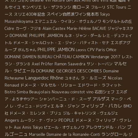
Beaune
aux Amis des Vins
マ
カナコさん
Vin Nature BIM
和食
福岡
南ローヌ
ルセイユ
モンペリエ
レ・ザフランシ
STC Tours
ニ
フルーリ
ース
スリエ400年記念
スペイン自然派ワイン見本市
Tokyo
Musashikoyama
エマニュエル・ウイヨン・オヴェルノワ
モンマルトルの丘
Cidre
カーヴ・フジキ
Alain Castex
Marie-Hélène BACAVE
ジャジャキスタ
DOMAINE PHILIPPE JAMBON
ン
ルネ・ジャン・ダール
レミ・デュフェイ
エスポアグ
トル
ドメーヌ・シャルロット・エ・ジャン・バティスト・セナ
PHILIPPE JAMBON
ループ
がんちゃん
CPV Paris Office
Leonis
CHÂTEAU CAMBON
Vendange 2017
DOMAINE DAMIEN BUREAU
レスト
マルセ
ラン・グラン８
Axel Prϋfer
Ramon Saavedra
サン・トーバン
ル・ラピエール
DOMAINE GEORGES DESCOMBES
Domaine
Languedoc
Rhône
ラ・ルミーズ
Richeaume
Nicolas
ユキさん
Renaud
ドメーヌ・マルセル・リショー
エドワード・ラフィット
Beaujolais Nouveau
石田シェフ
Bistro Simba
coinstot vino
エスポ
アルザス
シャンパーニュ・ド・スーザ
マーク・ペ
ア・よろずやツアー
フィリップ・パカレ
ノ
ルネ・ジャン
レ・ヴィニュ・ドリヴィエ
BMO
ドメーヌ・ミレンヌ・ブリュ
社
ジル・キャトリンヌ・ヴェルジェ
Angers
PEOPLE
ドメーヌ・フィリップ・ヴァレ
ムーラン・ナ・ヴァン
ブ
ット
アレクサンドル・バン
Aux Amis Tokyo
ピエール・オヴェルノワ
ルゴーニュ
ラングロール
Marseille
Domaine de la Romanée-Conti
ジ