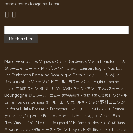
oeno.connexion@gmail.com
Rechercher :
Marc Pesnot
Bordeaux
カ
Les Vignes d'Olivier
Vivien Hemelsdael
タルーニャ
コート・ド・ブルイイ
Taiwan
Laurent Bagnol
Mas Lau
Domaine Dominique Derain
Les Pénitentes
シャトー・カンボン
Restaurant Le Verre Volé
ピエール・ラフォレ
Cave Fujiki
Cabernet-
自然派ワイン
RENE JEAN DARD
Franc
ヴィヴィアン・エメルスダール
Bourgogne
ジェラール・ゴビー
お好み焼き・きじ「さんて寛」
ソントル
野村ユニソン
Le Temps des Cerises
ダール・エ・リボ、ルネ・ジャン
Julie Brosselin
Louforosé
Tarragona
ティエリー・フォレスチエ
France
Le Bout du Monde
レミー・スリエ
ラモン・サヴェドラ
Alsace Foire
VIN
Domaine des Soulié 400ans
"Les Vins Libérés"
Le Clos Rougeard
Alsace
小松屋
Tokyo
地中海
Italie
イーストライン
Bistro Montmartre