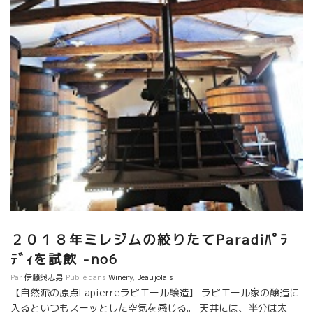
競争で他を蹴落としていくビジネスがこの世界にも出てくるだろ
成感など枯れたニュアンスは一切なく、ガメイのごとく果実味溢
う。 人間関係を大切にしながら本然的な関係で成り立っていた自
れ、みずみずしい。タンニンはとても滑らかで、カベルネ・フラ
然派の中に、いわゆる普通のビジネスの分野の人達が参入してき
ンの持つ気品のある青みが、さらに清涼感を与えてくれた。 サン
たと云える。 造り手も、販売する人も、飲む人も、人間的である
セール、お宝ワインがたっぷり。 ツアーの想いで話に花が咲き、
こと、人間としての生き方の哲学が大切な時代がやって来たと云
気がつけば、、、、また時間が経つのを忘れてしまいまし
える。 利益至上主義のビジネスの仕組みに流れていくと、この自
た。。。 Le Sancerre 調布市仙川町1-19-36
然派の流れの“純”な大切な部分が無くなっていくだろう。 どのワ
インを、誰から買って、誰に売って、どんな風に提供していく
か、どんな風に飲まれていくか、大切な時代が到来している。 自
分のところに手に入りさえすればOKという考え方では、自然派の
大切な部分が失われていくだろう。 これからが面白いし、遠くを
観ながら醸造家、販売者、飲む人達がハッピーになるメカニズム
を築きたい。
２０１８年ミレジムの絞りたてParadiﾊﾟﾗ
ﾃﾞｨを試飲 -no6
Par
伊藤與志男
Publié dans
Winery
,
Beaujolais
【自然派の原点Lapierreラピエール醸造】 ラピエール家の醸造に
入るといつもスーッとした空気を感じる。 天井には、半分は太