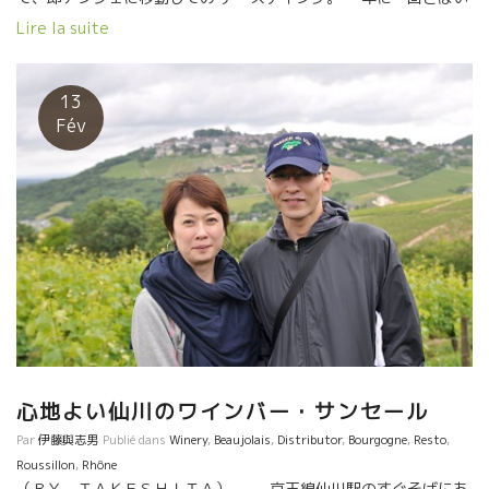
え、ますます試飲する量が増えていて、訪問者も増えていて、我
Lire la suite
慢大会のようなテースティングレースになってきた。 特に、２周
目のAngersのエキサイティングな試飲は、体力と精神力の集中が
必要だった。でも大変興味深いものだった。 それぞれの試飲会に
13
特徴あり。 1) Les Pénitentes レ・ペニタント試飲会 参加蔵の規
Fév
模は最も少ないけどペニタントは自然派の各地のトップクラス、
大御所が揃っている。 レベル的には最もレベルが高い会場である
い。 会場のやや小さめなので人で溢れる会場である。朝一番に会
場入りして混む前に大切なところを試飲する必要がある。 2)
Saint Jean サンジャン試飲会 当初はニコラ・ジョリーがやってい
たルネッサンス・デ・アペラッション試飲会だった。 つまりビ
オ・ディナミ農法のメンバーが主体の試飲会。 ビオ栽培が主体で
あり、醸造に関しては、あまり自然にこだわっていない蔵も多
い。 最近では、このメンバーの中にも、自然な造りをする蔵も増
えてきた。特に若手は自然な造りが多い。 3) Les Anonymes レ・
ザノニーム 最も新進気鋭の若手が最も多い試飲会。ディーヴ・ブ
テイユやペニタントにも入れなかったり、自分から敢えて入らな
心地よい仙川のワインバー・サンセール
い若手がいる。自分達はもっと自由な発想でワイン造りをやって
Par
伊藤與志男
Publié dans
Winery
,
Beaujolais
,
Distributor
,
Bourgogne
,
Resto
,
いきたいと考えている若手が多い。 毎年、初リリ－スの新人も何
Roussillon
,
Rhône
人かいる。 4) S.A.I.N サン 自然派グループで最も厳しい条件のも
（ＢＹ ＴＡＫＥＳＨＩＴＡ） 京王線仙川駅のすぐそばにあ