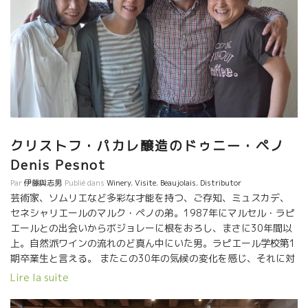
クリストフ・パカレ醸造のドゥニー・ペノ
Denis Pesnot
Par
伊藤與志男
Publié dans
Winery
,
Visite
,
Beaujolais
,
Distributor
芸術家、ソムリエなど多彩な才能を持つ、ご存知、ミュスカデ、
セネシャリエールのマルク・ペノの弟。1987年にマルセル・ラピ
エールとの出会いからボジョレーに根をおろし、まさに30年間以
上。自然派ワインの流れのど真ん中にいた男。ラピエール学校第1
期卒業生と言える。 またこの30年の気候の変化を感じ、それに対
応する術も知っている。 そんな経験豊かなドゥニがクリストフ・
Lire la suite
パカレの右腕として、その才覚を思う存分発揮して長らく経つ
が、そんなドゥニさんも59歳。 今年2019年、来年2020年の収