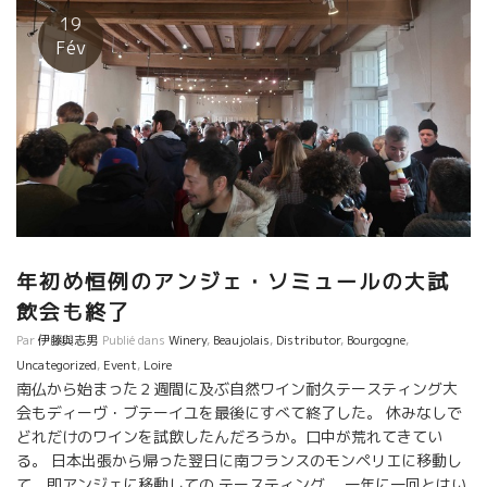
穫、醸造で定年となる。。。 まさに開花真っ只中で、すでに収穫
19
に向けて、頭の中はアイデアがいっぱい。 2018年クリストフはフ
Fév
ルーリーに自社畑をカーブと共に取得。新しい冒険がスタートし
た。 マドンヌと同じく、標高が花崗岩の風化した砂質になった区
画のポテンシャルは凄い！とドゥニは言う。 凝縮度とフレッシュ
感を合わせ持つワインのできる区画だと！ 野生酵母の重要性を熱
く語るドゥニ。今週はクリストフがカナダ遠征で不在だったが、
ドゥニ節をゆっくり聞けた貴重な時間だった。 最後に簡単です
が、2018年のクリストフ・パカレ。凝縮度の中に各クリュのテロ
ワールがはっきり出ているミレジム。 ボジョレー・ヴィラージュ
はいちご、グレナデン。シルーブルはブラック・チェリー。 フル
年初め恒例のアンジェ・ソミュールの大試
ーリーはエレガント、ムーラン・ア・ヴァンはタンニンとキャラ
メルのような甘みが。コート・ド・ブリュイは火山岩を感じるミ
飲会も終了
ネラル感。 最強コンビ、クリストフ&ドゥニ。
Par
伊藤與志男
Publié dans
Winery
,
Beaujolais
,
Distributor
,
Bourgogne
,
Uncategorized
,
Event
,
Loire
南仏から始まった２週間に及ぶ自然ワイン耐久テースティング大
会もディーヴ・ブテーイユを最後にすべて終了した。 休みなしで
どれだけのワインを試飲したんだろうか。口中が荒れてきてい
る。 日本出張から帰った翌日に南フランスのモンペリエに移動し
て、即アンジェに移動しての テースティング。 一年に一回とはい