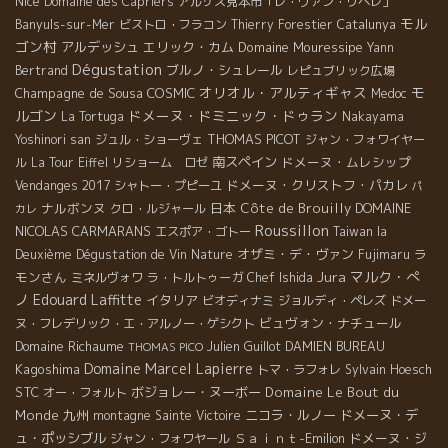
Nice
Domaine des Capriers
アルザス見本市「レ・ヴァン・リベレ」
モル
Banyuls-sur-Mer
ビストロ・フラコン
Thierry Forestier
Catalunya
ゴン村
アルデッシュ
エリック・カム
Domaine Mouressipe
Yann
Dégustation
ブルノ・シュレール
Bertrand
レピュブリック広場
オリオル・アルティギャス
モ
Champagne de Sousa
COSMIC
Medoc
ルゴン
ドメーヌ・ドミニック・ドゥラン
La Tortuga
Nakayama
THOMAS PICOT
Yoshinori san
ジュル・ショーヴェ
ジャン・フォワイヤー
南スペイン
ドメーヌ・ムレシップ
ル
La Tour Eiffel
リショーム ロゼ
ドメーヌ・クリストフ・パカレ
Vendanges 2017
シャトー・プピーユ
パ
ナルボンヌ
日本
Côte de Brouilly
DOMAINE
クロ・ルジャール
カレ
Roussillon
NICOLAS CARMARANS
エスポア・ゴトー
Taiwan la
オザミ・デ・ヴァン
ラ
Deuxième Dégustation de Vin Nature
Fujimaru
Jura
マルク・ぺ
モンさん
ミネルヴォワ
ラ・トルトゥーガ
Chef Ishida
ノ
Edouard Laffitte
イタリア
ビオディナミ
ジョルディ・ペレズ
ドメー
ビュヴォン・ナチュール
ヌ・フレデリック・エ・アルノー・ゲシクト
Domaine Richaume
Julien Guillot
DAMIEN BUREAU
THOMAS PICO
Domaine Marcel Lapierre
Kagoshima
トマ・ラフォレ
Sylvain Hoesch
STC
ボジョレー・ヌーボー
Domaine Le Bout du
オー・フォルト
Monde
九州
ニコラ・ルノー
ドメーヌ・デ
montagne Sainte Victoire
ュ・ポッシブル
Ｓａｉｎｔ-Emilion
ドメーヌ・ジ
ジャン・フォワヤール