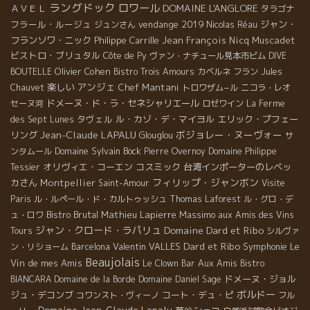
ラングドック
ロワール
DOMAINE L'ANGLORE
ＡＶＥＬ
タラゴナ
フラール・ルージュ
vendange 2019
ジャン・
ジュンさん
Nicolas Réau
フランソワ・ニック
Philippe Carrille
Jean François Nicq
Muscadet
ビストロ・ブリュタル
Côte de Py
ヴァン・ナチュール見本市ビム
DIVE
Olivier Cohen
BOUTELLE
Bistro Trois Amours
カベルネ フラン
Jules
アンジェ
楽しい
Chef Mantani
Chauvet
トロワザム−ル
ニコラ・レオ
ドメーヌ・ド・ラ・セネシャリエール
セーヌ河
ロゼワイン
La Ferme
タヴェル
ル・カゾ・デ・マイヨル
エリック・プフェー
des Sept Lunes
Jean-Claude LAPALU
ボジョレー・ヌーヴォー
リング
Glouglou
サ
Domaine Sylvain Bock
ンタムール
Pierre Overnoy
Domaine Philippe
オリヴィエ・コーエン
コスミック
台湾インポーターのレベッ
Tessier
フィリップ・ジャンボン
カさん
Montpellier
Saint-Amour
Visite
Paris
ル・ルペール・ド・カルトゥッシュ
Thomas Laforest
ル・グロ・デ
Bistro Brutal
Mathieu Lapierre
Massimo
ュ・ロワ
aux Amis des Vins
ジャン・クロード・ラパリュ
Domaine Dard et Ribo
Tours
シルヴァ
Dard et Ribo
Valentin VALLES
Symphonie
Le
ン・リショーム
Barcelona
Beaujolais
Vin de mes Amis
Aux Amis
Le Clown Bar
Bistro
ドメーヌ・ジョル
BIANCARA
Domaine de la Borde
Domaine Daniel Sage
ボルドー
ジュ・デコンブ
コート・デュ・ピ
コワンスト・ヴィーノ
フル