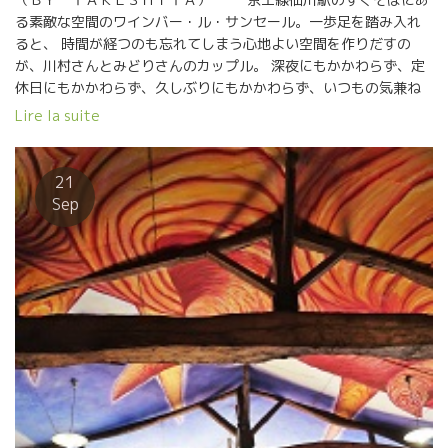
とで栽培、醸造ををやっているグループ。 今回はJerome
る素敵な空間のワインバー・ル・サンセール。一歩足を踏み入れ
SAURINYジェローム・ソリーニの蔵で極小規模の試飲会を開催。
ると、 時間が経つのも忘れてしまう心地よい空間を作りだすの
ジル・カトリーヌ・ヴェルジェ、オリヴィエ・クザンなど自然派
が、川村さんとみどりさんのカップル。 深夜にもかかわらず、定
のレジェンドな蔵が集まっている。 5) La Dive Bouteille ラ・
休日にもかかわらず、久しぶりにもかかわらず、いつもの気兼ね
ディーヴ・ブテイユ 自然派の組織では最古参のグループ。ワイン
ない雰囲気で迎えてくれた。 急きょの深夜オープンにもかかわら
Lire la suite
ライターのシルヴィー・オジュローが主催する組織。 ラピエール
ず、お店開けた途端に、 近所の常連が集まるわ集まるわ。まさに
醸造など自然派の初期よりやっている蔵が多く、上記の他の組織
近隣住民の憩いの場。 そんなサンセールの2人が開けてくれたボ
に入ってる蔵も重複してこのディーヴ・ブテイユに参加している
トルが2010年のCLUB PASSION DU VINツアーで オリヴィ
21
蔵もいる。最も大規模な試飲会である。とても一日では周りきれ
エ・クザンのところに訪問したときに1人1本ずつくれたカベル
Sep
ない数の蔵が参加している。 ――――――――――
ネ・フラン2007のマグナム。 この時のツアー参加者は、赤穂
―――――――――――― どの試飲会も訪問客が多すぎて、試飲
の47リカーズの岡田さん、御殿場の泉屋酒販の勝俣さん、そして
したい蔵のブースに近づくだけでも、かなりの時間がかかるほど
サンセールの川村さんとみどりさん、その友人の日野でバー経営
混みようだった。 自然派が世界中に物凄いスピードで広がってい
の高田さん。 ツアー1軒目の訪問蔵元がオリヴィエ・クザンだっ
るのが実感できる。 この急激な発展が、今まで和気あいあいでや
た。 そこからミッシェル・オジェ時代のメゾン・ブリュレ、 もち
っていた自然派グループの雰囲気が、ビジネス、ビジネスの利己
ろんサンセールは必須訪問でセバスチャン・リフォー、ブルゴー
的な世界のバイヤーが増えたことで妙な方向へ流されてしまう蔵
ニュに行ってエマニュエル・ジブロ、 ラトー、フィリップ・パカ
元も出てくるのではないだろうか。 大金をもってビジネス、ビジ
レ、ドミニク・ドゥラン、 ボジョレーはデコンブ、石川研修中の
ネスで横取りしていく、あるいわ口八丁手八丁で純な蔵元を口説
ラピエール、ラパリュ、 そしてダール・エ・リボ、マルセル・リ
いて横取りしていく、バイヤーが増えてくるだろう。わが社の利
ショー、 ルシヨンのル・ブー・デュ・モンドまで南下したまさに
益至上主義のビジネスマン的なバイヤーが増えてきている。 価格
弾丸ツアーだった。 さてオリヴィエのカベルネ・フラン2007は熟