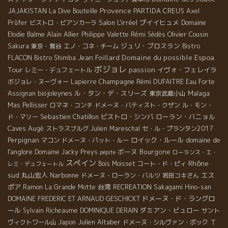
Provence
PARTIDA CREUS
JAJAKISTAN
La Dive Bouteille
Axel
Salon L'irréel
プイイヒュメ
Prüfer
ビストロ・ビアンカーラ
Domaine
Alain Allier
Olivier Cousin
Elodie Balme
Philippe Valette
Rémi Sédès
ジュリ・ブロスラン
Sakura
東京・鴬谷
エノ・コネ・チーム
Bistro
Espoa
Jean Foillard
Domaine du possible
FLACON
Bistro Shimba
ボジョレ
Tour
passion
イヴォ・フェレイラ
レミー・デュフェートル
Champagne
Rémi DUFAITRE
ボジョレ・ヌーヴォー
Lapierre
Eau Forte
biojoleynes
ル・タン・デ・スリーズ
Malaga
Assignan
東京武蔵小山
Mas Pellisser
ロマネ・コンチ
ドメーヌ・バティスト・クザン
ル・モン・
Sebastien Chatillon
ビストロ・シンバ
ローラン・バニョル
ド・マリー
Caves Augé
ストラスブルグ
Julien Mareschal
セ・ル・プランタン2017
Perpignan
ロイック・ルール
domaine de
マコン
ドメーヌ・パット・ルー
l'anglore
ボーヌ
Bourgone
Domaine Jacky Preys
pépite
ローランス・エ・
スペイン
Rhône
Bois Moisset
コート・ド・ピィ
レミ・デュフェートル
sud
丸山宏人
Narbonne
エス
ドメーヌ・ローラン・バルツ
岩田コキさん
ポア
台湾
Ramon
La Grande Motte
RECREATION
Sakagami Hino-san
ドメーヌ・ド・ラングロ
DOMAINE FREDERIC ET ARNAUD GESCHICKT
ール
ダミアン・ビュロー
Sylvain Richeaume
DOMINIQUE DERAIN
サント
Julien Altaber
Ｔ
ヴィクトワール山
Japon
ドメーヌ・シルヴァン・ボック