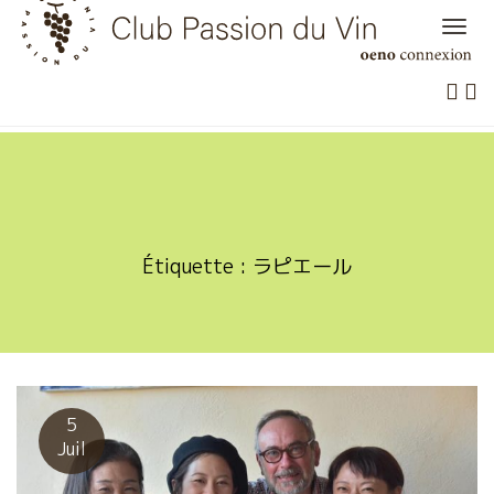
Skip
to
content
Étiquette :
ラピエール
5
Juil