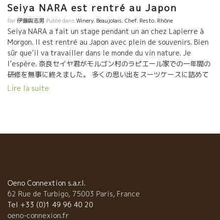
Seiya NARA est rentré au Japon
Par
伊藤與志男
Publié dans
Winery
,
Beaujolais
,
Chef
,
Resto
,
Rhône
Seiya NARA a fait un stage pendant un an chez Lapierre à
Morgon. Il est rentré au Japon avec plein de souvenirs. Bien
sûr que’il va travailler dans le monde du vin nature. Je
l’espère. 奈良セイヤ君がモルゴン村のラピエール家での一年間の
研修を無事に終えました。 多くの思い出をスーツケースに詰めて
日本に帰りました。 勿論、これから自然派ワインの世界で働いて
Lire la suite
貢献してくれると期待しています。 帰国寸前にやはり
この人に挨拶をしておかなければと、Lyonの石田シェフのところ
にやって来た。 石田さんにとってマルセル・ラピエール家は
ファミリー。ラピエール家の研修生は皆ここに来て トビッキリ美
味しい料理で洗礼を受けている。 石田さん、マルセ
ル生存中のLe Cambon 2008年を開けてくれました。 そして、マ
ルセルが何回も訪問して指導した蔵でもあり、マルセルを尊敬し
ているタヴェルの ラングロールも開けてくれた。 静岡出身の
Sieya君、まず地元静岡の自然派を何とか盛り上げて欲しい。 皆
Oeno Connextion s.a.r.l.
が期待していますよ！！ 君に前にはすべての扉と可能性が開か
62 Rue de Turbigo, 75003 Paris, France
れている。 ファイト！！
Tel +33 (0)1 49 96 40 20
oeno-connexion.fr