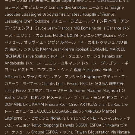
Domaine Jean-Claude Lapalu
萬谷シェフ
ーリー
自然派試飲会ビオジ
ビオジョレーヌ
Champagne
ョレーヌ
Domaine des Griottes
ニーム
Jacques Lassaigne
Biodynamie
Emmanuel
Château Poupille
ワイン見本市「アン
Lassaigne
マチュー・ラピエール
Chef Rodolphe
ディジェンヌ」
ドメ
Savoie
Jean-Francois NIQ
Domaine de la Garance
Loire
ーヌ・エリック・カム
Loïc ROURE
アシニャン村
Béziers
マス・
オリヴィエ・クザン
ルペール・ド・カルトゥッシュ
ぺリセール
パリ観
Eric KAMM
DOMAINE MARCEL
光
東京フレンチ
Jean-Pierre Robinot
RICHAUD
Herve Souhaut
ドメーヌ・ダニエル・サージュ
Kanako san
Andalousie
ドメーヌ・ニコラ・カルマラン
ドメーヌ・グレゴリー・ギ
ヨーム
ビストロ・コワンスト・ヴィノ
銀座
Les
Maruyama Hiroto
Espagne
Affranchis
グラナダ
ジュリアン・マレシャル
マチュー・エ・
カミーユ・ラピエール
Chablis
Denis Pesnot
ERIC DE SOUSA
藤田社長
Domaine Maxime Magnon
Jordy Perez
エスポア・ゴトーツアー
ITO
ドメーヌ・ル・ブ・デュ・モンド
Yoshio
シェフ・ロドルフ
ドゥニ・ペノ
Oriol ARTIGAS
DOMAINE ERIC KAMM
Prieure Roch
Elian Da Ros
シャ
Marcel
トー・エギュイユ
JACQUES LASSAIGNE
Bistro MARUGO
Lapierre
Nomura Unison
ラ・ピオッシュ
ビストロ・モンマルトル
マキ
Banyuls
シム・マニョン
Tokyo Roppongi
BISSOH
ESPOA Shinkawa
ヴァ
Groupe ESPOA
ン・ナチュール
マッシモ
Taiwan Dégustation Vin Nature