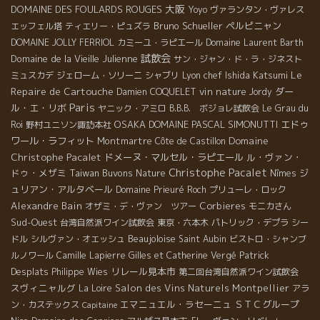
大阪
DOMAINE DES FOULARDS ROUGES
Yoyo
ヴァランタン・ヴァレス
Bruno Schueller
ペルピニャン
エッフェル塔
ティエリー・ピュズラ
DOMAINE JOLLY FERRIOL
カミーユ・ラピエール
Domaine Laurent Barth
試飲会
Domaine de la Vieille Julienne
サン・ジャン・ド・ラ・ジネスト
Le
Lyon chef Ishida Katsumi
ミュスカデ
ジェローム・ソリーニ
シャブリ
Repaire de Cartouche
vin nature
ダー
Damien COQUELET
Jordy
Paris
ル・エ・リボ
ヤニック・アミロ
B.B.B. ボジョレ試飲会
Le Grau du
OSAKA
DOMAINE PASCAL SIMONUTTI
エドゥ
Roi
野村ユニソン諏訪本社
Domaine
ワール・ラフィット
Montmartre
Côte de Castillon
Christophe Pacalet
ドメーヌ・マルセル・ラピエール
ル・ヴァン・
Christophe Pacalet
ドゥ・メザミ
Taiwan Buvons Nature
ジ
Nîmes
ュリアン・アルタベール
Domaine Prieuré Roch
プリューレ・ロック
Alexandre Bain
Corbieres
オザミ・デ・ヴァン ツアー
モニカさん
Sud-Ouest
台湾自然派ワイン試飲会
東京・六本木
パトリック・デプラ
シー
Beaujoloise
ドル
シルヴァン・オエッシュ
Saint Aubin
ビストロ・シャンブ
Patrick
ルノワール
Camille Lapierre
Gilles et Catherine Vergé
Desplats
リレール見本市
Philippe Wies
第二回台湾自然派ワイン試飲会
スヴィニャルグ
Salon des Vins Naturels Montpellier
La Loire
アラ
エマニュエル・ラセーニュ
ＳＴＣグループ
ン・カステックス
Capitaine