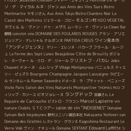
シャトー・エギュイユ
ゾ・デ・マイヨル
ルネ・ジャン
aux Amis des Vins Tours
Bistro
ラモンさん
Le
Montmartre
Aux Amis Tokyo
Bistro Chambre Noir
モルゴン村
Casot des Mailloles
H2O VEGETAL
ジェラール・ゴビー
タヴェル
ル・ヴァン・ドゥ・メザミ
ムーラン・ナ・ヴァン
Le Clown Bar
DOMAINE DES FOULARDS ROUGES
アラン・アリエ
静岡
coinstot vino
ワイン見本市
ナルボンヌ
PARTIDA CREUS
ジュリアン・マレシャル
「アンディジェンヌ」
フラール・ルージ
マリー・エレンヌ・バカーブ
ュ
Beaujoloise
Côte de Brouilly
La Ferme des Sept Lunes
ボジョ
クリストフ・パカレ
レ・ヌーヴォー
ル・クロ・デ・ジャール
Jules
ドメーヌ・ムレシップ
バニュルス
Chauvet
Village Montpeyroux
ティエ
Bourgone
Champagne Jacques Lassaigne
リー・ピュズラ
ラピエー
ル
サンタムール
Ramon Saavedra
ドメーヌ・ラ・プティット・べニューズ
Salon des Vins Naturels Montpellier
Visite Paris
フ
THOMAS PICO
ラングドック
Le
ビオジョレーヌ
ィリップ・カリーユ
加藤さん
Marcel Lapierre
Repaire de Cartouche
vin
ビストロ・フラコン
salon de vin ''INDIGENES''
nature
ＳＴＣツアー
Domaine
Chablis
Sylvain Bock
biojoleynes
野村ユニソン諏訪本社
Nakayama Yoshinori san
Kagoshima
Domaine des Griottes
レストラン・グラン８
Restaurant Le
Edouard Laffitte
Verre Volé
ヴァン・ナチュール
Domaine SEXTANT
シ