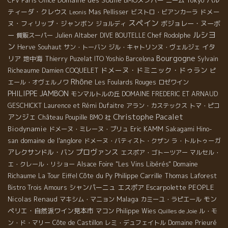
CPV Paris Office
ニーム
ティーダ・クレウス
ドメー
Mas Pellisser
ビストロ・ビアンカーラ
Leonis
スペイン
ヌ・フィリップ・ジャンボン
ボジョレー・ヌーボ
ジョルディ
ルシヨ
ー
Julien Altaber
質販スーパー
DIVE BOUTELLE
Chef Rodolphe
ン
イタ
Herve Souhaut
サン・トーバン
ジル・キャトリンヌ・ヴェルジェ
Bourgogne
リア
地中海
Thierry Puzelat
ITO Yoshio
Barcelona
Sylvain
ドメーヌ・ドミニック・ドゥラン
Richeaume
Damien COQUELET
ピ
Rhône
エール・オヴェルノワ
Les Foulards Rouges
ロゼワイン
PHILIPPE JAMBON
モンマルトルの丘
DOMAINE FREDERIC ET ARNAUD
GESCHICKT
Laurence et Rémi Dufaitre
アラン・カステックス
トマ・ピコ
Christophe Pacalet
アンジェ
Château Poupille
BMO 社
Biodynamie
Eric KAMM
ドメーヌ・ミレーヌ・ブリュ
Sakagami Hino-
domaine de l'anglore
san
ドメーヌ・バティスト・クザン
ラ・トルトゥーガ
プロヴァンス
アレクサンドル・バン
エスポア・ゴトーツアー
マルセル・
Domaine
エ・クレール・リショー
Alsace Foire "Les Vins Libérés"
Richaume
Côte du Py
Philippe Carrille
La Tour Eiffel
Thomas Laforest
シャンパーニュ
エスポア
Escarpolette
PEOPLE
Bistro Trois Amours
Nicolas Renaud
Malaga
モン
マキシム・マニョン
カミーユ・ラピエール
ペリエ・自然派ワイン見本市
マコン
Philippe Wies
ル・モ
Quilles de Joie
ン・ド・マリー
Côte de Castillon
レミ・デュフェイトル
Domaine Prieuré