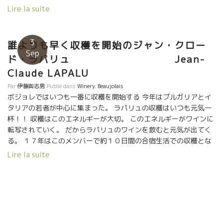
こんなワインが造れるんだ、と驚かされたワイン。遠くに伸びて
Lire la suite
いく感じ。元気でるよ！ ★Nicolas Carmaransニコラ・カルマラ
ンのMauvais Tempsモーヴェー・タン（悪天候） パリ最古の自
然派ワインビストロのヌーヴェル・メリーを創設したニコラが故
3
誰よりも早く収穫を開始のジャン・クロー
郷のAveyronアヴェイロン（オヴェルニュ地方の南）に戻り、ワ
Sep
ド・ラパリュ Jean-
イン産地で最も太陽光線が少ない産地にて孤軍奮闘して醸してい
るニコラのワイン。フェール・サヴァドゥ品種。 軽快でいながら
Claude LAPALU
フレッシュさを、やさしい果実味で包み込んだユニークなスタイ
Par
伊藤與志男
Publié dans
Winery
,
Beaujolais
ル。他の地方では絶対にないバランス。 ★L’Anglore ラングロー
ボジョレではいつも一番に収穫を開始する 今年はブルガリアとイ
ル 、今や自然派ワインの世界ではトップ・オブ・トップの醸造
タリアの若者が中心に集まった。 ラパリュの収穫はいつも元気一
家の一人、エリック・プフェーリングが醸すEyrolleエイロール 粘
杯！！ 収穫はこのエネルギーが大切。 このエネルギーがワインに
土石灰質土壌のグルナッシュを主体にクレレット品種も僅かに使
転写されていく。 だからラパリュのワインを飲むと元気が出てく
ったキューヴェ。 粘土石灰質土壌の潮味、昆布ダシ系の旨味のあ
る。 １７年はこのメンバーで約１０日間の合宿生活での収穫とな
る美味しいワイン。 今や、二人の息子も加わり、ますます仕事が
る。 今年は８月２８日より開始。 今年もこんな葡萄が収
Lire la suite
充実、精密になってきた。どこまで、美味しくなるのか将来が更
穫された。この笑顔ですべてが判る。 水分が欠けているので濃縮
に楽しみ。
された葡萄が多い。 酸も同時に濃縮されているので、濃縮感があ
ってもバランスがいいだろう。 楽しみなミレジムになりそうだ！