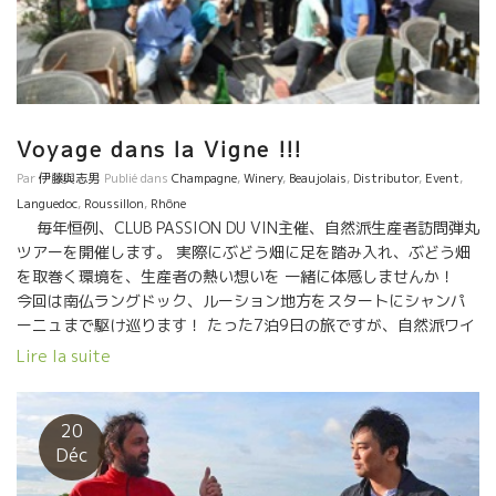
Voyage dans la Vigne !!!
Par
伊藤與志男
Publié dans
Champagne
,
Winery
,
Beaujolais
,
Distributor
,
Event
,
Languedoc
,
Roussillon
,
Rhône
毎年恒例、CLUB PASSION DU VIN主催、自然派生産者訪問弾丸
ツアーを開催します。 実際にぶどう畑に足を踏み入れ、ぶどう畑
を取巻く環境を、生産者の熱い想いを 一緒に体感しませんか！
今回は南仏ラングドック、ルーション地方をスタートにシャンパ
ーニュまで駆け巡ります！ たった7泊9日の旅ですが、自然派ワイ
ンへの理解がとんでもなく深まる感動のツアーです。 ご興味ある
Lire la suite
方はCPV竹下までご連絡お願いいたします。 案内書など送付させ
て頂きます。 日程：2018年6月18日(月）日本出発
6月25日(月）現地発 26日(火）日本到着 参加対象者：酒販店、
20
飲食店関係者のみ 訪問予定蔵元：カゾ・デ・マイヨル/ブー・デ
Déc
ュ・モンド/ポッシブル/ル・タン・デ・スリーズ/モン・ド・マリ
ー/マス・ロー/エスカルポレット/ジュリ・ブロスラン/ダール・