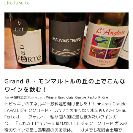
あり、ワイン造りの師匠でもある。 ここ７年ほど、毎日の如くに
Lire la suite
会っている。公私ともにファミリーのような存在となっている。
2000年に巡り逢って、ジャンを目標に工夫に工夫を重ね2016年
産は誰もが驚くハイレベルな境地にたどり着いた。 Les Prémices
6
プレミス16年は、新たな境地、つまりジャンから離れて自分独自
Oct
のスタイルを造りあげたワインだ。 今年の４月、ボージョロワー
ズ試飲会では、多くのプロフェッショナルが、プレミスのスタイ
ルと品質に感嘆した。 軽快なスタイルの中に、細いミネラル感が
スーッと伸びていく心地よさに皆酔いしれた。 レミーは、ジャ
ン・フォワラールの他に二人、影響を享けた醸造家がいる。 一人
はロワールのティエリー・プゼラ、そして近所のジャン・クロー
ド・ラパリュである。 この軽快さ、酸、ミネラル感は、明らかに
この二人のワインのイメージに一致するものがある。 特にジャン
Grand 8 ・モンマルトルの丘の上でこんな
クロード・ラパュのオー・フォルトには通じるものがある。 造り
ワインを飲む！
手が、造りたいワインのイメージを描きながら意志をもって栽培
Par
伊藤與志男
Publié dans
Winery
,
Beaujolais
,
Centre
,
Resto
,
Rhône
の段階から醸造まで目指すことはよくあること。
トビッキリのエネルギー飲料達を開けました！！ ★Jean-Claude
LAPALUジャンクロード・ラパリュの限りなく水に近いワインEau
Forteオー・フォルト 私が個人的に最も飲みたいワインの一
つ。 『これ以上ピュアーに造れない！』ジャン・クロード ガメ品
種のワインで最も透明感のある液体。 ガメでも花崗岩土壌で、