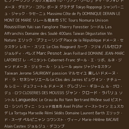
ピファーリング
アルザス見本市「レ・ヴァン・リベレ」
トマ・ラフォレ
ド
ボーヌ
グラナダ
メーヌ・ダミアン・コクレ
Tokyo Roppongi
シャンパ－ニ
Massimo
ュ・ジャック・ラセ－ニュ
Côte de Py
DOMINIQUE DERAIN
LE
リレール見本市
STC Tours
Nomura Unison
MONT DE MARIE
Roussillon
l'anglore
Les
Yuki san
Thierry Forestier
シードル
Affranchis
Domaine des Soulié 400ans
Taiwan Dégustation Vin
エリック・プフェーリング
Nature
Place de la République
ドメーヌ・セ
バルセロナ
レミー・スリエ
クスタン
Le Clos Rougeard
カーヴ・フジキ
Marc Pesnot
Jean Foillard
ジョルディ・ペレズ
DOMAINE JEAN-MARC
LAFOREST
レ・ぺニタント
Cabernet-Franc
ダール・エ・リボ、ルネ・ジ
ドメーヌ・ジェラール・シュレール
ャン
ジャジャキスタン
pépite
Taiwan
Jerome SAURIGNY
passion
マルセイユ
楽しい
ドメーヌ・
ド・ラ・セネシャリエール
ビュヴォン・ナチュー
Le Clos des Jarres
ル
ドメーヌ・グレゴリー・ギヨーム
レミー・デュフェートル
ル・グロ・
ジャン・クロード・ラパリュ
デュ・ロワ
CLOSERIES DES MOUSSIS
ソ
Languedoc
Rhône sud
ビスト
ントル
Le Grau du Roi
Yann Bertrand
ロ・シンバ
ヴィニ・シュッド見本市
Axel Prüfer
イーストライン
ミュスカ
デ
La Tortuga
Marseille
Rémi Sédès
Domaine Laurent Barth
エリック・
ペルピニャン
ド・スーザ
コワンスト・ヴィーノ
Marie-Hélène BACAVE
ジョルジュ・デコンブ
Alain Castex