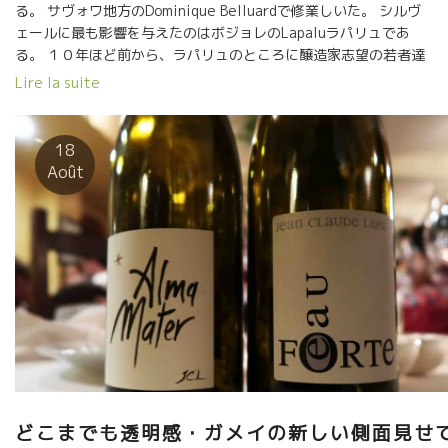
る。 サヴォワ地方のDominique Belluardで修業しいた。 シルヴ
ェールに最も影響を与えたのはボジョレのLapaluラパリュであ
る。 １０年ほど前から、ラパリュのところに醸造家志望の若者達
が集まってくるようになっていた。 その中の一人がこのシルヴェ
Lire la suite
ールだった。 シルヴェールはラパリュのワインに感動していた。
体に負担がかからなく、スーッと入っていく透明感が好きだっ
た。そんなワインを造りたかった。 栽培・醸造の超一流の仕事師
18
ラパリュのやることを学びたかった。 『醸造の時に現れるすべて
Août
の現象の原因は、畑仕事からきている。 醸造時にそれをカバーし
ようと思うな。』 『すべては畑だ。キレイで健全な葡萄を育て
て、健全な葡萄だけを発酵槽にいれれば、 酸化防止剤（SO2）な
ど添加する必要もないし、自然酵母だけで問題なく発酵する。』
シルヴェールはこれを実行している。 シルヴェールの畑は醸造
所の目の前に広がっている美しい景観。 醸造しながら畑も見え
る。葡萄達にとっては、自分が育った畑を見ながら、ワインに変
身していく。 こんな素晴らしい環境の中で、自分の好きなワイン
造りに没頭できて最高だ。
どこまでも透明感・ガメイの新しい側面見せ