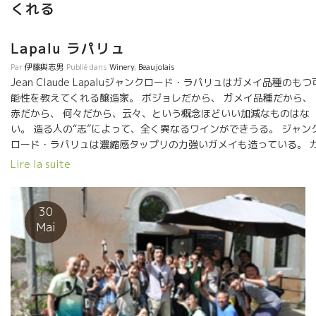
くれる
Lapalu ラパリュ
Par
伊藤與志男
Publié dans
Winery
,
Beaujolais
Jean Claude Lapaluジャンクロード・ラパリュはガメイ品種のもつ
能性を教えてくれる醸造家。 ボジョレだから、 ガメイ品種だから、
赤だから、 何々だから、云々、という概念ほどいい加減なものはな
い。 造る人の“志”によって、全く異なるワインができうる。 ジャン
ロード・ラパリュは濃縮感タップリの力強いガメイも造っている。 
メイの可能性は偉大であることを我々に示してくれる。 ラパリュの
Lire la suite
は魚介類と合わせても素晴らしい相性を見せてくれる。 特にこの2本
は凄い！ Alma Mater アルマ・マテール （カメ仕込み） Eau Fort
オー・フォルト 赤しか飲みたくない時も時々ある。 そんな時で
30
も問題なく魚介類を食べられる。 二人でレストランに入って、一人
Mai
ステーキ、一人が魚介類でも問題ない。 LAPALU qui
montre une nouvelle façade du Gamay, une limpidité éternell
Jean-Claude Lapalu est un viticulteur unique qui nous apprend
la capacité incroyable du Gamay. C’est parce que Beaujolais
que le vin […]