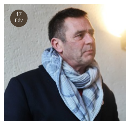
月、８月の４０度を超す猛暑、その上に水不足、８月中旬の大
栽培・醸造させたら右にでる人はいないフィリップ・テシエ。 実
雨、と色々なことが起きたにも関わらず今年も見事な葡萄が収穫
直で控えめな職人肌の人柄。お祖父さんの頃より自然な栽培。も
17
されている。 特に今年は、ジャンクロードが狙っている“涼し
う1981年よりだから職歴４０年の超ベテラン。 フィリップが手塩
Fév
さ”“伸びるミネラル感”が表現できそうな品質の葡萄が収穫できて
にかけた葡萄を自生酵母のみで醸すワインは格別だ！ ★Domaine
いる。 ジャンクロードはもうニコニコ。 今年のラパリュは凄
de la Ferme des Sept Lunesフェルム・デ・セット・リュンヌ醸
い！！ 人間としても、常に控え目で謙虚な性格のジャンクロ
造のジャンド・ローヴ ★Domaine Coquelet ドメーヌ・コクレ醸
ードは多くの醸造家に好かれている。 ジャンクロードのところに
造のダミアン・コクレ あのジュルジュ・デコンブの息子。モルゴ
は、いつも若手醸造家が集まってくる。 若手醸造家にとっては、
ンの最も優れた区画コート・ド・ピィに畑を持つラッキーな元気
皆のお兄さん的な存在であり、古参の醸造家にとっては可愛い弟
印の男。 ボジョレには自然派２世代目の若手グループが幾つかあ
のような存在なのだろう。 私にとっても人間的に最も尊敬できる
る。その一つのリーダー的存在の若大将ダミアン。 若い頃ブルゴ
醸造家の一人である。 ワインは人とよく言われる。信頼できる人
ーニュのフレデリック・コサールに学び、ジョルジュ仕込みスタ
が造るワイン。ジャンクロードのワインには確実性がある。 ジャ
イル。しっかり果実味の中に常に酸が存在。 皆、感動的なワイン
ンクロードは常に収穫人と一緒に自分も収穫している。 自分の手
を造る面々が勢ぞろい！！ こんなワイン達を一挙にほぼ同時に
で葡萄に触れながら葡萄の可能性をチェックしている。 収穫
試飲できる幸せ！！
人にとっても、ジャンクロードと話しながら、しかも、ここまで
美しい健全な葡萄を切り取るのは、本当に気持ちのいいものだ。
こんな完璧な葡萄で、ガメイの名人ジャンクロードが醸す 今
年もJean-Claude LAPALUは絶対に外せないでしょう。