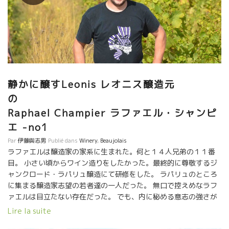
崩さない。 レミーの心の支えになっている人がいる。毎日，逢っ
ている。どうしても逢えない日は 電話ではなしている。 モルゴン
村のジャン・フォワラールである。 小さい頃、両親を亡くしたレ
ミーにとって心のお父さんである。 そして、心のお兄さんのよう
な存在は、近所に住むジャンクロード・ラパリュである。 頻繁に
行き来している仲である。 この二人はワイン造りに関しても、人
生上の問題にしても大きな影響をレミーに残している。 彼らとい
る時のレミーの顔つきが全く違う。 どんな年でもこの顔のような
静かに醸すLeonis レオニス醸造元
やさしいワインに仕上げてしまうヒラメキを持っている。
の
Raphael Champier ラファエル・シャンピ
エ -no1
Par
伊藤與志男
Publié dans
Winery
,
Beaujolais
ラファエルは醸造家の家系に生まれた。何と１４人兄弟の１１番
目。 小さい頃からワイン造りをしたかった。最終的に尊敬するジ
ャンクロード・ラパリュ醸造にて研修をした。 ラパリュのところ
に集まる醸造家志望の若者達の一人だった。 無口で控えめなラフ
ァエルは目立たない存在だった。 でも、内に秘める意志の強さが
あった。仲間達よりいち早く独立したのがラファエルだった。 ラ
Lire la suite
ファエル・シャンピエールの初リリース２０１１年、そして１５