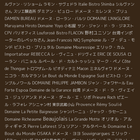
ルヴァン・リショーム
ラモン・サヴェドラ
Italie
Bistro Shimba
シルヴァン
ダミアン・ビュロー
ドメーヌ・ミレンヌ・ブリュ
さん
スリエ醸造所
DOMAINE L'ANGLORE
DAMIEN BUREAU
ドメーヌ・ローラン・バルツ
Domaine Yoyo
小松屋
Maruyama Hiroto
サン・ジャン・ド・ラ・ジネスト
野村ユニソン
台湾インポ
CPV パリオフィス
Louforosé
Bistro FLACON
ーターのレベッカさん
Symphonie
ル・ブ・デュ・モ
Jean-Francois NIQ
ンド
ビストロ・ブリュタル
Domaine Mouressipe
エリック・カム
Importateur REBECCA
ロ
レ・ヴィニュ・ドリヴィエ
ERIC DE SOUSA
ーラン・バニョル
ルペール・ド・カルトゥッシュ
マーク・ペノ
Côte
ドメーヌ・
de Thongue
トロワザム−ル
ビオディナミ
Macon
ミネルヴォワ
ニコラ・カルマラン
Le Bout du Monde
Espagne Sud
ビストロ・シャ
DOMAINE PHILIPPE JAMBON
ンブルノワール
ジャン・フォワヤール
Eau
Espoa
台湾
ドメーヌ・ド・ラ・ヴィエイ
Forte
Domaine de la Garance
ユ・ジュリアンヌ
ドメーヌ・ダール・エ・リボ
Prieure Roch
ピエー
Provence
Rémy Soulié
ル・ラフォレ
アシニャン村
東京武蔵小山
Domaine La Petite Baigneuse
シャンパーニュ・ジャック・ラセーニュ
Beaujolais
オリオル・アル
Domaine Richeaume
La Grande Motte
ティギャス
ジュリアン・アルタベール
Domaine Le
Pierre Laforest
Bout du Monde
OSAKA
ドメーヌ・ヨヨ
Souvignargues
エリック・