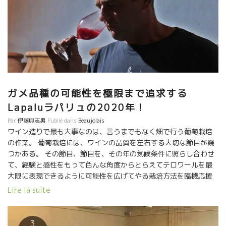
ガメ品種の可能性を極限まで追求する
Lapaluラパリュの2020年！
Par
伊藤與志男
Publié dans
Beaujolais
ワイン造りで最も大事なのは、言うまでもなく畑で行う葡萄栽培
の作業。 葡萄栽培には、ワインの品質を左右する大切な節目が幾
つかある。 その節目、節目を、その年の気候条件に照らし合わせ
て、経験と感性をもって色んな角度からとらえてテロワールを最
大限に表現できるように可能性を広げてやる栽培方法を臨機応援
にやり繰りすることが大切。 これがジャンクロード・ラパリュが
Lire la suite
毎年やっていること。 まるで子供の教育のように、大人になって
その子が人生を思うように表現ができるような可能性を残す教育
してやることに似ている。 ジャンクロード・ラパリュは云う、
3