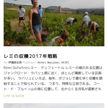
ク・ドラン ブルゴーニュ・テロワールをビオ・ディナミ栽培を駆
使して可能な限りピュアーに綺麗なピノを表現するDominique
DERAINドミニック・ドラン。 ★Philippe JAMBONフィリッ
プ・ジャンボン ゼロ・ゼロの超自然醸造を追究するPhilippe
JAMBONフィリップ・ジャンボンでは、カトリーヌの愛情料理を
頂いた。 ★Jean-Claude LAPALUジャン・クロード・ラパリ
ュ ガメ品種の７変化の顔見せてくれて、究極の透明感、限りなく
水に近いEau Forte にたどり着いたジャンクロード・ラパリュ
Jean-Claude LAPALU. ★Dard et Riboダール・エ・リボ
Aux Amisオザミ時代より何回も逢っている。ファミリーのDard
レミの収穫2017年戦略
et Riboダール・エ・リボ、自然派の原点の一人。 ここでは、もう
昼から夜まで一緒に楽しんだ。 今のフランスのビストロで最も愛
Par
伊藤與志男
Publié dans
Winery
,
Beaujolais
,
NEWS
されている醸造家ばかりだった。何故？自然派が広がっているの
Remi Dufaitreレミー・デュフェートル レミーの畑のある位置は
か？ 彼らの生き方に触れたら直ぐ判る。人間としてよく働き、よ
ジャンクロード・ラパリュ畑に近く、ほとんど隣接している区画
く遊び、多くの人に喜んでもらい、地球にもやさしい。 そんな生
が多い。 ラパリュといえば、毎年、ボジョレで最も早く収穫を開
き方を実践している愛すべき人達。そんな彼らが造るワインは広
始することで知られている。 つまり、特殊な立地である。 コー
がるに決まっている。 造り手と提供する人が深く繋がるとワ
ト・ド・ブルイィ山の南に位置して、北からくる冷気が遮断され
インの美味しさは倍増する。
て、気温が他より暖かくなっている。 だから、葡萄が熟すのが、
Lire la suite
他より早い。 レミーは８月末に収穫を始めた。 乾燥している上に
天気がよく、葡萄が熟していたのである。これ以上、時間が経つ