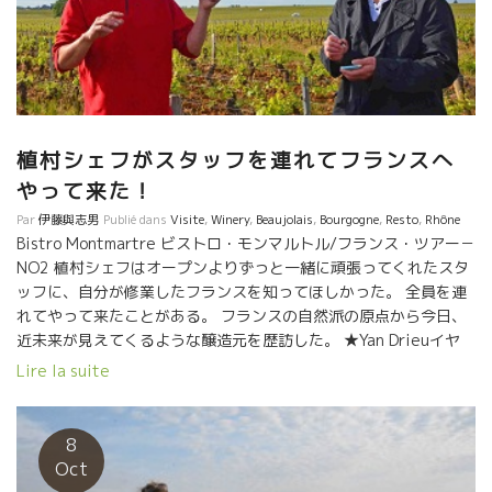
エ・リボ/ジャン・クロード・ラパリュ/ラピエール/ジャック・ラ
セーニュ/アレキサンドル・バンなど（変更の可能性あり） クラ
ブ・パッション・デュ・ヴァン 竹下 （筆）
植村シェフがスタッフを連れてフランスへ
やって来た！
Par
伊藤與志男
Publié dans
Visite
,
Winery
,
Beaujolais
,
Bourgogne
,
Resto
,
Rhône
Bistro Montmartre ビストロ・モンマルトル/フランス・ツアー－
NO2 植村シェフはオープンよりずっと一緒に頑張ってくれたスタ
ッフに、自分が修業したフランスを知ってほしかった。 全員を連
れてやって来たことがある。 フランスの自然派の原点から今日、
近未来が見えてくるような醸造元を歴訪した。 ★Yan Drieuイヤ
ン・ドリュー 伝統のブルゴーニュのテロワールを斬新なアプロー
Lire la suite
チを続けて新風を始めたしYan Drieuイヤン・ドリューを訪問。
★Philippe PACALETフィリップ・パカレ 名実ともにブルゴ
ーニュを代表する醸造家になって、ますます進化しているフィリ
8
ップ・パカレ。 ムッシュ・ピノ・ノワール、世界中がフィリップ
Oct
のピノを評価してきた。 ★Dominique DERAINドミニッ