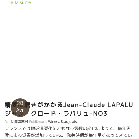
discret et passionne du vin . Il y a beaucoup de japonais qui
Lire la suite
ont visite Lapalu. […]
28
精度に磨きがかかるJean-Claude LAPALU
Avr
ジャン・クロード・ラパリュ-NO3
Par
伊藤與志男
Publié dans
Winery
,
Beaujolais
フランスでは地球温暖化にともなう気候の変化によって、毎年天
候による災害が増加している。 発芽時期が毎年早くなってきてい