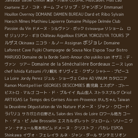
Chinon
東京・六本木
フィリップ・ジャンボン
エノ・コネ・チーム
Emmanuel
Capitaine
Dard et Ribo
Houillon Overnoy
DOMAINE DAMIEN BUREAU
Sylvain
Mathieu Lapierre
Club
Hoesch
Nîmes
Domaine Philippe Delmée
Passion du Vin
ドメーヌ・シルヴァン・ボック
リショーム ロ
Estezargue
ア
Château Aiguilloux
ゼ
ジュリアン・ギヨ
ESPOA YOROZUYA TOURS
ボジョレ
ルザス
Okinawa
ニコラ・ルノー
Domaine
Assignan
Espoa Tour
Laforest
Champagne de Sousa
Nice
Cave Fujiki
Bistro
MARUGO
Domaine de la Borde
Saint-Amour
cho yukiko san
オザミ・デ・
Bordeaux
Domaine de la Sénèchalière
ニース
Lyon
ヴァン ツアー
chef Ishida Katsumi
オリヴィエ・クザン
パリ観光
シャトー・プピーユ
La Loire
Jordy Perez
ジュル・ショーヴェ
Cidre
AD VINUM
カタロニア
Montpellier
GEORGES DESCOMBES
鹿児島
Ramon
エスポア・ゴトー
Oriol
コート・ド・ブルイイ
丸山宏人
ビストロ・マルゴ
ストラスブルグ
ARTIGAS
Le Temps des Cerises
Aix-en-Provence
がんちゃん
Taiwan
ドメーヌ・ジャン・クロード・
la Deuxième Dégustation de Vin Nature
ラパリュ
コー
サカガミの日野さん
Salon des Vins de Loire
ロワール地方
ト・デュ・ピ
Julie Brosselin
エスカルポレット
ジェローム・ソリーニ
ヴ
ドメーヌ・クリストフ・パカレ
ァン・ナチュール見本市ビム
ESPOA
イヴォ・フェレイラ
サンテミリオン
Shinkawa
ルネ・ジャン・ダール