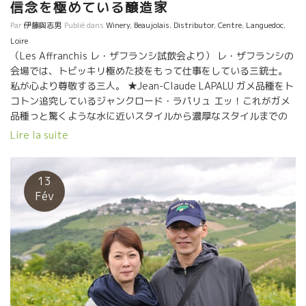
信念を極めている醸造家
Par
伊藤與志男
Publié dans
Winery
,
Beaujolais
,
Distributor
,
Centre
,
Languedoc
,
Loire
（Les Affranchis レ・ザフランシ試飲会より） レ・ザフランシの
会場では、トビッキリ極めた技をもって仕事をしている三銃士。
私が心より尊敬する三人。 ★Jean-Claude LAPALU ガメ品種をト
コトン追究しているジャンクロード・ラパリュ エッ！これがガメ
品種っと驚くような水に近いスタイルから濃厚なスタイルまでの
ガメの側面を魅せてくれる。 独自の創意工夫で造りあげた自分の
Lire la suite
スタイル。 特に２０１８年は思うようにできたミレジムだった、
と言い切るジャンクロード。 （問合せはクロスロード社）
★Marc PENOT マーク・ペノ ムスカデ品種を、エッ！
13
これがムスカデ？！と驚くようなユニークなスタイルを造りあげ
Fév
た ムスカデ名人。 北の地でゆったり感とミネラル感を共有させて
やさしいムスカデ果実味を表現できる人はマークしかいない。名
人芸だ。 １８年は過去最高のミレジム、と言い切るマーク。（問
合せはエスポア社まで） ★Nicolas Carmaransニコラ・カルマラ
ン フランスで最も寒い地区でもあるAurillacオーリャックの南の
小さな集落Le Bruelル・ブリュエルにある。 誰もそこまで行く理
由がないの行かない奥地の村で孤高にワインを造るニコラ。祖先