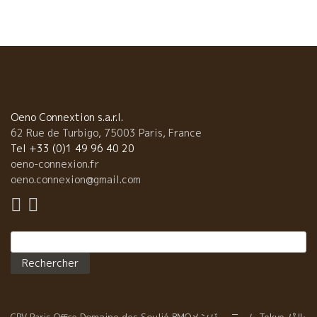
だから葡萄木の自主調整機能・治癒能力がアップしてきたのだろ
う。 ★今、ジャン・クロード・ラパリュが狙っていること！★ 醸
造上で今、ジャン・クロードが最も狙っている事と進化している
こと、 『2012年より、“限りなく水に近いワインL’eau forteロ
ー・フォルトを造っている。このお陰で多くの大切なことが分か
って来たんだ。難しいけど、今、狙っているのは、“薄くても内容
があって余韻の長いスタイルのワイン”』 今、ジャンクロード・ラ
パリュは一流の境地に入りつつある。 今後の進化が更に楽しみ
Oeno Connextion s.a.r.l.
だ。
62 Rue de Turbigo, 75003 Paris, France
Tel +33 (0)1 49 96 40 20
oeno-connexion.fr
oeno.connexion@gmail.com
Rechercher :
Domaine des Soulié
BMOメンバー
Tokyo
パル