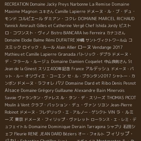
La Remise
Narbonne
Domaine
RECREATION
Domaine Jacky Preys
Maxime Magnon
ドメーヌ・ル・ブ・デュ・
ユキさん
Camille Lapierre
モンド
コルビエール
ダミアン・コクレ
DOMAINE MARCEL RICHAUD
ビスト
Yannick Amirault
Gilles et Catherine Vergé
Chef Ishida
Jordy
ロ・コワンスト・ヴィノ
Ivo Ferreira
Bistro BIANCARA
カナコさん
Rémi DUFAITRE
沖縄
コ
Domaine Elodie Balme
サントヴィクトワール山
ローヌ
スミック
ロイック・ルール
Alain Allier
Vendange 2017
Granada
ドメーヌ・
Mathieu et Camille Lapierre
パトリック・デプラ
デ・フラール・ルージュ
Domaine Damien Coquelet
中山良則さん
St
スリエ400年記念
アルデッシュ
Jean de la Ginest
France
ドメーヌ・パ
オリヴィエ・コーエン
ット・ルー
セ・ル・プランタン2017
シャトー・カ
パリ
Domaine Dard et Ribo
ドメーヌ・ラフォレ
ンボン
Denis Pesnot
Alsace
Domaine Grégory Guillaume
Alexandre Bain
Minervois
ル・タン・デ・スリーズ
THOMAS PICOT
Savoie
ヴァランタン・ヴァレス
クラブ・パッション・デュ・ヴァン
Moulin à Vent
リヨン
Jean-Pierre
ラ・ルミ
VIN
Robinot
ドメーヌ・フレデリック・エ・アルノー・ゲシクト
ーズ
東京
ドメーヌ・フィリップ・ヴァレット
ローランス・エ・レミ・デ
Domaine Dominique Derain
石田シ
ュフェイトル
Tarragona
シャブリ
フィリップ・
ェフ
Fleurie
RENE JEAN DARD
Béziers
オー・フォルト
パカレ
Sebastien Chatillon
Montmartre
ル・カ