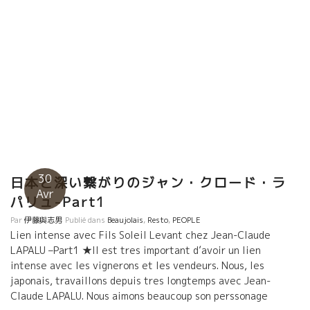
30
日本と深い繋がりのジャン・クロード・ラ
Avr
パリュ-Part1
Par
伊藤與志男
Publié dans
Beaujolais
,
Resto
,
PEOPLE
Lien intense avec Fils Soleil Levant chez Jean-Claude
LAPALU –Part1 ★Il est tres important d’avoir un lien
intense avec les vignerons et les vendeurs. Nous, les
japonais, travaillons depuis tres longtemps avec Jean-
Claude LAPALU. Nous aimons beaucoup son perssonage