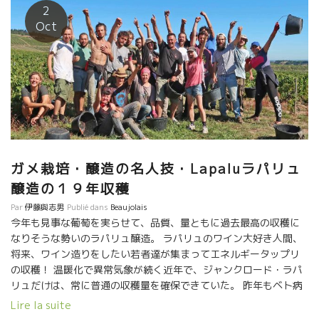
は、ヌーヴォーらしく仕上げる為に早く収穫したり、標高が高い
比較的に収穫量と品質が結構安定した年だった。 ★Domaine de
2
ところの区画で糖度が比較的低くく収穫した葡萄を使用するな
la senechaliereドメーヌ・ド・ラ・セネシャリエール醸造の
Oct
ど、ジャンクロードがいろいろ工夫をしてます。 まだ、アルコー
Marc PESNOTマルク・ペノさん。 ムスカデ地区で世界一美味しい
ル発酵がすべて終わっていない状況なので最終的にどの程度の度
白ワインを目指すマルク・ペノさん。トビッキリ美味しいムロ
数になるかわかりません。 ジャンクロード曰く 『比較的、力強い
ン・ド・ブルゴーニュ！ ムスカデ地区でもシスト、グネス、石英
スタイルになりそうだけど12.5度前後の果実味タップリで、フレ
石、多く混じった砂状の特殊なテロワール。どこまでもソフトな
ッシュな酸もキリットありの内容の詰まったワインになりそうで
ムロン・ド・ブルゴーニュを醸す。低温時に働く自生酵母を最大
す。』 『今までになかった、力強さとフレッシュさが同居する素
限に活かした造り。１３時間目の絞りジュースを集めた１３エム
晴らしい特別なヌーヴォーになるでしょう！ コロナで、やや停滞
も凄い！ ★Jean-Claude LAPALUジャンクロード・ラパリュさ
した気分を、この2020年ヌーヴォーで解禁と同時にすべてを一新
ん。 ガメ品種の可能性をあらゆる角度から追究して、色んなスタ
できるような最高のヌーヴォーを送り届けます！楽しんでもらえ
イルのワインを醸して私達を驚かしてくれる。 最近のジャンクロ
ガメ栽培・醸造の名人技・Lapaluラパリュ
ると思います』 ★2020年ヌーヴォーは確実性の男ジャンクロー
ードのワインはますます透明感が増してきた。ガメ品種を超えた
醸造の１９年収穫
ド・ラパュ ワインは人だ。 テロワール、葡萄木、微気象（ミク
ガメ。 超ベテランの域に入っている。花崗岩に育つガメ品種の匠
ロ・クリマ・宇宙の影響） 動かざる土壌を生かす！ 生き物の葡萄
Par
伊藤與志男
Publié dans
Beaujolais
と云ってよい。 ★Nicolas Carmaranニコラ・カルマラン パリで
木に馴染み、諸々の気象に耐えうるように寄添う！ 天からの贈り
今年も見事な葡萄を実らせて、品質、量ともに過去最高の収穫に
最も古い自然派ワインビストロを経営していたニコラが、意を決
物は“光”！ 天からの試練は、湿気、雹、冷害、猛暑！ 一年間、色
なりそうな勢いのラパリュ醸造。 ラパリュのワイン大好き人間、
して、先祖代々の故郷にもどりワイン造りを始めた。 人里離れた
んな条件下をすべて受け容れて、可能な限り健全な葡萄を育てる
将来、ワイン造りをしたい若者達が集まってエネルギータップリ
フランスで一番太陽が少ない産地アヴェイロンの村でじっくりと
のは、人だ。 だから、信頼できる健全で確実性の人柄が大切！！
の収穫！ 温暖化で異常気象が続く近年で、ジャンクロード・ラパ
ワイン造りを続ける孤高の醸造家ニコラ・カルマラン。他の地域
そんな男が造ったヌーヴォーは、トビッキリ美味しいにきまって
リュだけは、常に普通の収穫量を確保できていた。 昨年もベト病
より一か月遅く収穫する。よく熟しても１１度前後のアルコール
いる！！
がフランス中に蔓延して多くの蔵元の生産量が少なかった。 ジャ
度数。軽やかな中にワインの旨味を追究。 ★Pilippe TESSIER フ
Lire la suite
ンクロードは過去最高の生産量だった。 今年も、５月の冷害、７
ィリップ・テシエ ロワール地方のトゥーレーヌでロマランタンを