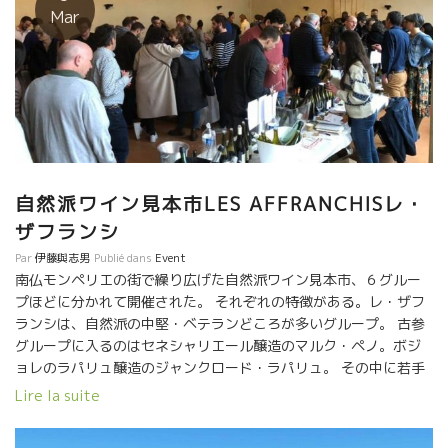
『ワインが完成した時に、そのワインのスタイルや、酸のあり
Mar
方、タンニンの質などすべてを栽培まで遡って説明できる精確な
栽培。例えば、あの時の雨が、あの時の作業の遅れが、あの時の
作業のドンピシャリのタイミングが、この味覚に影響を与えてい
るんだ。と明確に指摘できることが大切。』 その点、今年はコロ
ナのお蔭で、訪問者が少なく、訪問者の対応で作業が遅れるとい
うことがなくほぼ完璧にできた年だ。 それにしても、2020年は、
またしても超特殊なミレジムとなった。 5，6月の開花時の天候不
良で、結実に時間がかかりミルランデーズといわれる小さい粒の
自然派ワイン見本市LES AFFRANCHISレ・
葡萄が育った年。 7，8月の40度を超す猛暑と乾燥の年。特に西日
ザフランシ
の当たる箇所は、日射と乾燥で葡萄果実内の水分が蒸発して葡萄
がシワシワになって糖度も濃縮して、酸も同時に濃縮している葡
Par
伊藤與志男
Publié dans
Event
萄が見られた。 しかし、全体的に見れば、健全な葡萄が収穫され
南仏モンペリエの街で繰り広げた自然派ワイン見本市、６グルー
たと云ってよい。最も危険な腐った葡萄は皆無だった。 特に、
プほどに分かれて開催された。 それぞれの特徴がある。レ・ザフ
Lapalu醸造の古木のあるオー・フォルトの畑では果実の濃縮度が
ランシは、自然派の中堅・ベテランどころが多いグループ。 古参
高かった。 2020年のオー・フォルトは名前どうりフォルト（力強
グループに入るのはセネシャリエール醸造のマルク・ペノ。ボジ
い）スタイルになるだろ。でも酸も濃縮しているのでキリットし
ョレのラパリュ醸造のジャンクロード・ラパリュ。 その中に若手
たパワフルな特殊なスタイルになるでしょう。あとあとまで語り
の醸造家がチラホラ混ざっているという感じ。雰囲気はファミリ
Lire la suite
継がれるミレジムとなるでしょう。 超期待のミレジムです。 ★さ
ー的で温かい。 今年は、皆笑顔でホットしている感じ。 何故な
て、2020年ミレジムのヌーヴォーはどんな感じ？？ ヌーヴォー
ら、２０１９年は、例外的にオヴェルニュ地方を除けば、どこも