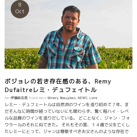
とアルコールが高くなり過ぎる恐れがあった。 しかし、レミーは
8
雨が降る予感がしていた。 収穫を急ぐことなく、最も熟しきって
Oct
いる区画の収穫を始めた。 最も良い区画の収穫は、雨を待つこと
にした。 ９月初旬に雨が降る予報がでていたからだ。 予想通り、
９月初旬に雨が降った。しかも、理想的な量の雨が降ったのであ
る。 レミーは微笑んだ。自分の描くスタイルには、どうしても一
雨必要だった。 雨の水が地中に入って、根っ子が水分を吸い上げ
るのに４８時間はかかる。 レミーは収穫を一時中止した。 根っ子
が水分を葡萄に供給するのを待つことにした。 何故なら、一部の
区画の葡萄は、乾燥の為シワシワになってしまう程だったから
だ。 レミーが狙っているスタイルにするには、チョット濃縮し過
ぎていた。（左） 結局、収穫を待った区画の葡萄は水分も必要な
ボジョレの若き存在感のある、Remy
分を吸収した。 そして、朝の気温が下がり、収穫後冷やさないで
Dufaitreレミ・デュフェイトル
ダイレクトに発酵槽に入れることができた。 今年もほぼ理想的な
収穫ができたと云ってよいだろう。 最初の収穫したものと、後半
Par
伊藤與志男
Publié dans
Winery
,
Beaujolais
,
NEWS
,
Loire
に収穫したものを最終的にどうするか、ワインができた段階で決
レミー・デュフェートルは自然派のワインを造り初めて７年、ま
めるのだろう。
だそんなに時間が経っていないにも関わらず、驚く程ハイ・レベ
ルな品質のワインを造りだしている。 どことなく、ジャン・フォ
ワラールのそれに似てきた。 それもその筈、１４歳で父を亡くし
たレミーにとって、ジャンは尊敬すべきお父さんのような存在で