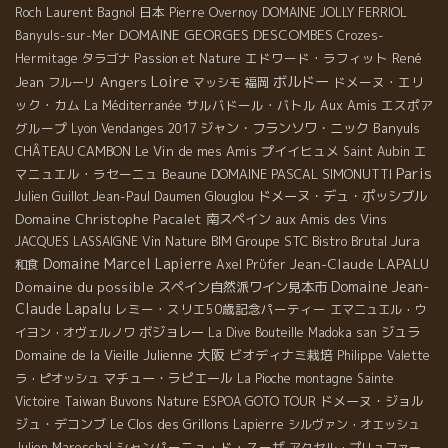
Laurent Bagnol
日本
Roch
Pierre Overnoy
DOMAINE JOLLY FERRIOL
DOMAINE GEORGES DESCOMBES
Banyuls-sur-Mer
Crozes-
エドワード・ラフィット
René
Hermitage
タラゴナ
Passion et Nature
Loire
Angers
ボルドー
Jean
ドメーヌ・エリ
フルーリ
マッシモ
福岡
ック・カム
サルバドール・バトル
Aux Amis
エスポア
La Méditerranée
グループ
ジャン・フランソワ・ニック
Banyuls
Lyon
Vendanges 2017
CHÂTEAU CAMBON
Le Vin de mes Amis
プイイヒュメ
エ
Saint Aubin
Paris
マニュエル・ラセーニュ
Beaune
DOMAINE PASCAL SIMONUTTI
ドメーヌ・デュ・ポッシブル
Julien Guillot
Jean-Paul Daumen
Glouglou
Domaine Christophe Pacalet
南スペイン
aux Amis des Vins
Jura
Groupe STC
Bistro Brutal
JACQUES LASSAIGNE
Vin Nature BIM
Domaine Marcel Lapierre
Jean-Claude LAPALU
和食
Axel Prϋfer
Domaine Jean-
Domaine du possible
スペイン自然派ワイン見本市
Claude Lapalu
レミー・スリエ50歳記念パーティー
エマニュエル・ウ
ボジョレー
ジュラ
イヨン・オヴェルノワ
La Dive Bouteille
Madoka san
大阪
Domaine de la Vieille Julienne
ビオディナミ栽培
Philippe Valette
マチュー・ラピエール
ラ・ピオッシュ
La Pioche
montagne Sainte
Taiwan Buvons Nature
ドメーヌ・ジョル
Victoire
ESPOA GOTO TOUR
ジュ・デコンブ
Le Clos des Grillons
Lapierre
シルヴァン・オエッシュ
シャンパーニュ・ド・スーザ
Julien Mareschal
アクセル・プリュファー