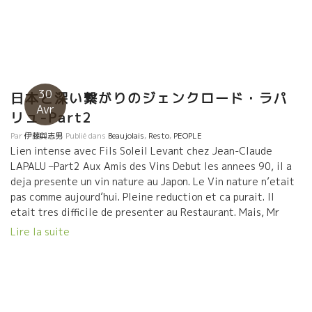
30
日本と深い繋がりのジェンクロード・ラパ
Avr
リュ-Part2
Par
伊藤與志男
Publié dans
Beaujolais
,
Resto
,
PEOPLE
Lien intense avec Fils Soleil Levant chez Jean-Claude
LAPALU –Part2 Aux Amis des Vins Debut les annees 90, il a
deja presente un vin nature au Japon. Le Vin nature n’etait
pas comme aujourd’hui. Pleine reduction et ca purait. Il
etait tres difficile de presenter au Restaurant. Mais, Mr
Maruyama a tante et reussi a […]
Lire la suite