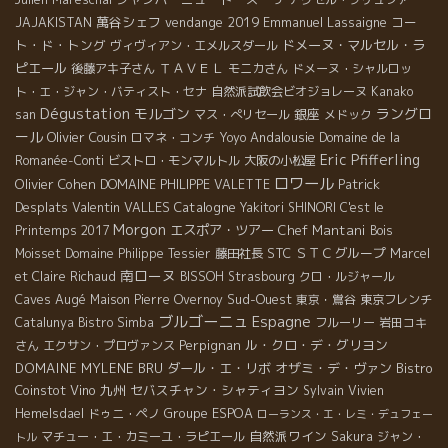
萬谷シェフ
vendange 2019
Emmanuel Lassaigne
コー
JAJAKISTAN
ト・ド・トング
ドメーヌ・マルセル・ラ
ヴィヴィアン・エメルスダール
ピエール
ＴＡＶＥＬ
後藤アキ子さん
モニカさん
ドメーヌ・シャルロッ
ト・エ・ジャン・バティスト・セナ
自然派試飲会ビオジョレーヌ
Kanako
Dégustation
モルゴン
ラングロ
銀座
san
マス・ぺリセール
メドック
ール
Olivier Cousin
Andalousie
ロマネ・コンチ
Yoyo
Domaine de la
Eric Pfifferling
Romanée-Conti
ビストロ・モンマルトル
大阪の小松屋
ロワール
Olivier Cohen
Patrick
DOMAINE PHILIPPE VALETTE
Desplats
Valentin VALLES
Catalogne
Yakitori SHINORI
C'est le
Morgon
エスポア・ツアー
Chef Mantani
Printemps 2017
Bois
STC
ＳＴＣグループ
Moisset
Domaine Philippe Tessier
藤田社長
Marcel
南ローヌ
et Claire Richaud
BISSOH
Strasbourg
クロ・ルジャール
Caves Augé
Sud-Ouest
Maison Pierre Overnoy
東京・鴬谷
東京フレンチ
ブルゴーニュ
Espagne
Catalunya
Bistro Simba
フルーリー
岩田コキ
Perpignan
ル・クロ・デ・グリヨン
さん
エクサン・プロヴァンス
DOMAINE MYLENE BRU
ダール・エ・リボ
オザミ・デ・ヴァン
Bistro
Coinstot Vino
九州
セバスチャン・シャティヨン
Sylvain
Vivien
Groupe ESPOA
Hemelsdael
ドゥニ・ペノ
ローランス・エ・レミ・デュフェー
自然派ワイン
マチュー・エ・カミーユ・ラピエール
Sakura
ジャン・
トル