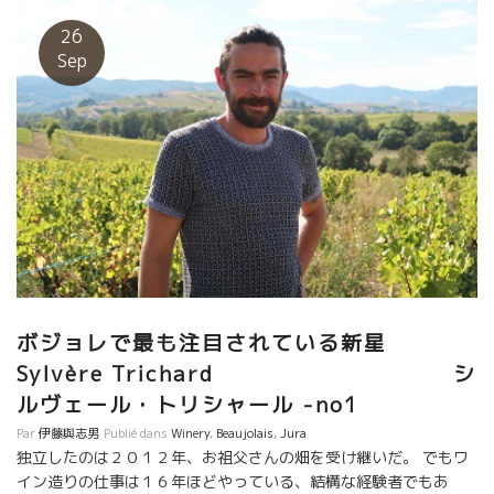
年に家系の畑も引き継いで醸造所を モルゴンに移して、正式に会
社名をLeonisレオニス醸造元と命名して再構築した。 畑も７ヘ
26
クタールとなった。ここの特筆すべきは、すべて７０歳以上、中
Sep
には１００歳を超える 古木もある。 繊細なタッチの理由はそこに
もある。 そして、もう一つ、花崗岩が風化して砂状になった層が
厚いこと。その下に花崗岩版がある。 水捌けはよく、古木の根っ
子は地下の花崗岩版まで入りこんでいる だから、繊細な上に、ミ
ネラル感もビシッときいている。
ボジョレで最も注目されている新星
Sylvère Trichard シ
ルヴェール・トリシャール -no1
Par
伊藤與志男
Publié dans
Winery
,
Beaujolais
,
Jura
独立したのは２０１２年、お祖父さんの畑を受け継いだ。 でもワ
イン造りの仕事は１６年ほどやっている、結構な経験者でもあ