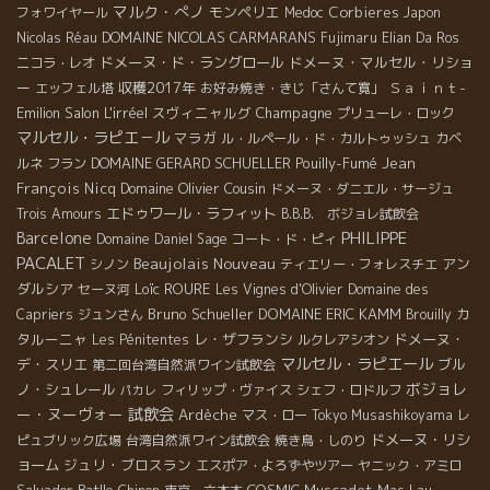
マルク・ぺノ
モンペリエ
Corbieres
フォワイヤール
Medoc
Japon
DOMAINE NICOLAS CARMARANS
Nicolas Réau
Fujimaru
Elian Da Ros
ドメーヌ・ド・ラングロール
ドメーヌ・マルセル・リショ
ニコラ・レオ
ー
収穫2017年
Ｓａｉｎｔ-
エッフェル塔
お好み焼き・きじ「さんて寛」
Emilion
Salon L'irréel
スヴィニャルグ
Champagne
プリューレ・ロック
マルセル・ラピエ－ル
マラガ
ル・ルペール・ド・カルトゥッシュ
カベ
DOMAINE GERARD SCHUELLER
Pouilly-Fumé
Jean
ルネ フラン
François Nicq
Domaine Olivier Cousin
ドメーヌ・ダニエル・サージュ
エドゥワール・ラフィット
Trois Amours
B.B.B. ボジョレ試飲会
PHILIPPE
Barcelone
Domaine Daniel Sage
コート・ド・ピィ
PACALET
Beaujolais Nouveau
アン
シノン
ティエリー・フォレスチエ
ダルシア
Loïc ROURE
セーヌ河
Les Vignes d'Olivier
Domaine des
Bruno Schueller
DOMAINE ERIC KAMM
カ
Capriers
ジュンさん
Brouilly
タルーニャ
レ・ザフランシ
ドメーヌ・
Les Pénitentes
ルクレアシオン
マルセル・ラピエール
デ・スリエ
ブル
第二回台湾自然派ワイン試飲会
ボジョレ
ノ・シュレール
フィリップ・ヴァイス
シェフ・ロドルフ
パカレ
ー・ヌーヴォー
試飲会
Ardèche
マス・ロー
Tokyo Musashikoyama
レ
ドメーヌ・リシ
ピュブリック広場
台湾自然派ワイン試飲会
焼き鳥・しのり
ョーム
ジュリ・ブロスラン
エスポア・よろずやツアー
ヤニック・アミロ
Salvador Batlle
COSMIC
Muscadet
Mas Lau