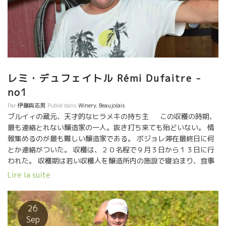
の高田さん。 ツアー1軒目の訪問蔵元がオリヴィエ・クザンだっ
た。 そこからミッシェル・オジェ時代のメゾン・ブリュレ、 もち
ろんサンセールは必須訪問でセバスチャン・リフォー、ブルゴー
ニュに行ってエマニュエル・ジブロ、 ラトー、フィリップ・パカ
レ、ドミニク・ドゥラン、 ボジョレーはデコンブ、石川研修中の
ラピエール、ラパリュ、 そしてダール・エ・リボ、マルセル・リ
ショー、 ルシヨンのル・ブー・デュ・モンドまで南下したまさに
レミ・デュフェイトル Rémi Dufaitre -
弾丸ツアーだった。 さてオリヴィエのカベルネ・フラン2007は熟
no1
成感など枯れたニュアンスは一切なく、ガメイのごとく果実味溢
れ、みずみずしい。タンニンはとても滑らかで、カベルネ・フラ
Par
伊藤與志男
Publié dans
Winery
,
Beaujolais
ンの持つ気品のある青みが、さらに清涼感を与えてくれた。 サン
ブルイィの蔵元、天才的なヒラメキの持ち主 この収穫の時期、
セール、お宝ワインがたっぷり。 ツアーの想いで話に花が咲き、
最も連絡とれない醸造家の一人。抜き打ち来ても殆どいない。 情
気がつけば、、、、また時間が経つのを忘れてしまいまし
報集めるのが最も難しい醸造家である。 ボジョレ滞在最終日に何
た。。。 Le Sancerre 調布市仙川町1-19-36
とか連絡がついた。 収穫は、２０名程で９月３日から１３日に行
われた。 収穫期は若い収穫人を醸造所内の施設で寝泊まり、食事
もだしている。 料理人も雇っている。超忙しく収穫を管理してい
Lire la suite
る。 収穫現場はフローランスが担当。醸造所現場は幼い頃からの
親友が担当。 レミーは全体を皆ながら指示をだしている。すぐど
こかに消えてしまう。捕まらない。 強面の風貌とは別に、内面は
26
ナイ―ヴな繊細な精神の待ち主。 だからこそ、逆の強面の姿勢を
Sep