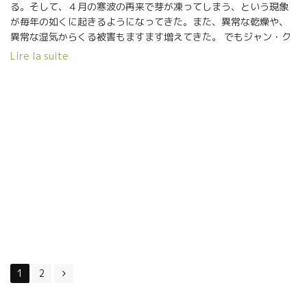
る。そして、４月の寒波の再来で芽が凍ってしまう、という現象
が毎年の如くに起きるようになってきた。また、異常な乾燥や、
異常な湿気からくる被害もますます増えてきた。 でもジャン・ク
ロードは云う 『天候も大きく変化しているけど、自分自身も変化
Lire la suite
している。そして自分の畑の土壌、葡萄木も進化してきている。
ここ３年前から葡萄木の自主調整機能・治癒能力が活発になっ
て、ボルドー液などの撒布回数も激小になってきている。』
2014, 2015,,2016年と収穫量も品質もともに良好になっている。
たとえば、16年はフランス中、難しい年で、ボジョレでも極小の
収穫量が普通だった。 ところが、ラパリュでは、過去最高の収穫
量と高品質の葡萄を収穫することができた。 ジャン・クロードの
畑・葡萄木にたいする観察力の鋭さは凄いものがある。 土壌が、
葡萄木が今何を必要としているかが分かる。的確な対処をずっと
やってきた。その成果が出てきた。 一言で云えば、栽培上でも
Precision精確さという言葉がピッタリである。 つまり、やるべき
事を、まさにやるべき時にピタリと合わせてやることの精確さ。
言葉でいうのは簡単ですが、本当に実行するのは難しいこと。葡
Posts
萄とその土壌の状態、その環境を完璧に理解していないとできな
1
2
navigation
い事なのである。 長年の精確な自然栽培を続けたお蔭で、根っ子
も地中深く入り込んで、葡萄木のエネルギーがアップしている。